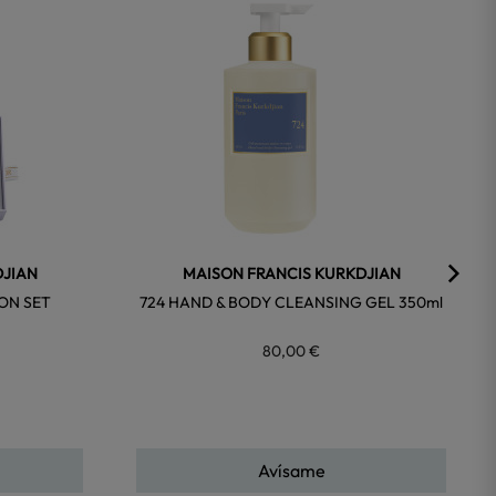
favorite
favorite
DJIAN
MAISON FRANCIS KURKDJIAN
-ON SET
724 HAND & BODY CLEANSING GEL 350ml
80,00 €
Avísame