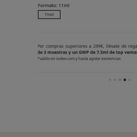
Formato: 11ml
11ml
e regalo
un Pack
Por compras superiores a 420
entas
de 4 muestras y 2 GWP de top
*valido en isolee.com y hasta agotar