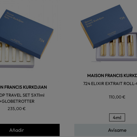
favorite
MAISON FRANCIS KURK
724 ELIXIR EXTRAIT ROLL
N FRANCIS KURKDJIAN
EDP TRAVEL SET 5X11ml
110,00 €
+GLOBETROTTER
235,00 €
4ml
Añadir
Avísame