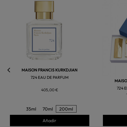
favorite
MAISON FRANCIS KURKDJIAN
724 EAU DE PARFUM
MAISO
724 
405,00 €
35ml
70ml
200ml
Añadir