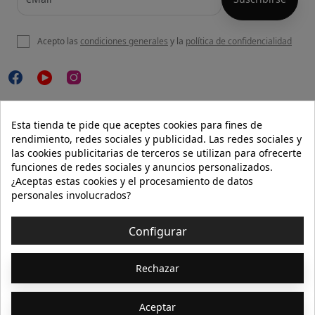
Acepto las
condiciones generales
y la
política de confidencialidad

NUESTRA WEB
Esta tienda te pide que aceptes cookies para fines de
rendimiento, redes sociales y publicidad. Las redes sociales y
las cookies publicitarias de terceros se utilizan para ofrecerte
funciones de redes sociales y anuncios personalizados.

AYUDA
¿Aceptas estas cookies y el procesamiento de datos
personales involucrados?

INFORMACIÓN
Configurar
© 2026 - Isolée · Todos los derechos reservados
Rechazar
Aceptar