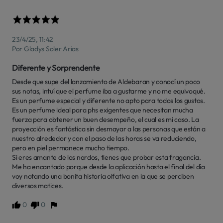
23/4/25, 11:42
Por Gladys Soler Arias
Diferente y Sorprendente
Desde que supe del lanzamiento de Aldebaran y conocí un poco 
sus notas, intuí que el perfume iba a gustarme y no me equivoqué. 

Es un perfume especial y diferente no apto para todos los gustos. 
Es un perfume ideal para phs exigentes que necesitan mucha 
fuerza para obtener un buen desempeño, el cual es mi caso. La 
proyección es fantástica sin desmayar a las personas que están a 
nuestro alrededor y con el paso de las horas se va reduciendo, 
pero en piel permanece mucho tiempo.

Si eres amante de los nardos, tienes que probar esta fragancia. 
Me ha encantado porque desde la aplicación hasta el final del día 
voy notando una bonita historia olfativa en la que se perciben 
diversos matices. 
0
0