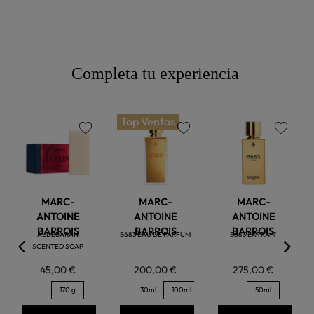
Completa tu experiencia
Top Ventas
favorite
favorite
favorite
MARC-
MARC-
MARC-
ANTOINE
ANTOINE
ANTOINE
BARROIS
BARROIS
BARROIS
ALDEBARAN
B683 EAU DE PARFUM
B683 EXTRAIT
SCENTED SOAP
45,00 €
200,00 €
275,00 €
170 g
30ml
100ml
50ml