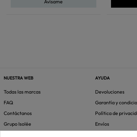
Avísame
NUESTRA WEB
AYUDA
Todas las marcas
Devoluciones
FAQ
Garantía y condici
Contáctanos
Política de privaci
Grupo Isolée
Envíos
Cookies