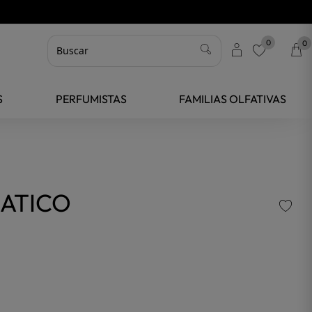
0
0
favorite
S
PERFUMISTAS
FAMILIAS OLFATIVAS
MATICO