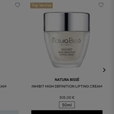
Top Ventas
favorite
favorite
NATURA BISSÉ
EAM
INHIBIT HIGH DEFINITION LIFTING CREAM
305,00 €
50ml