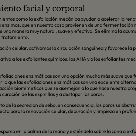
iento facial y corporal
mientos como la exfoliación mecánica ayudan a acelerar la reno
s enzimas, que en nuestro caso provienen de una fermentación n
 una manera muy natural, suave y efectiva. Se elimina la acumu
de tratamiento.
ción celular, activamos la circulación sanguínea y favorece la 
tiva a los exfoliantes químicos, los AHA y a los exfoliantes mec
xfoliaciones enzimáticas son una opción mucho más suave que fun
 lo que las exfoliaciones enzimáticas son una excelente alternat
ción biomimeticos que se asemejan a lo que hace nuestra propia
curación de las espinillas y a destapar los poros.
 de la secreción de sebo; en consecuencia, los poros se obstruye
ecto para la renovación celular, depuración y limpieza en profun
spuma en la palma de la mano y extiéndela sobre la zona a exfoli