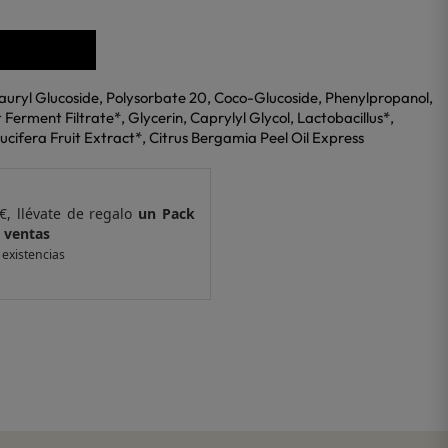
auryl Glucoside, Polysorbate 20, Coco-Glucoside, Phenylpropanol,
Ferment Filtrate*, Glycerin, Caprylyl Glycol, Lactobacillus*,
ucifera Fruit Extract*, Citrus Bergamia Peel Oil Express
€, llévate de regalo
un Pack
Por compras supe
 ventas
de 6 muestras y 
 existencias
*valido en isolee.com