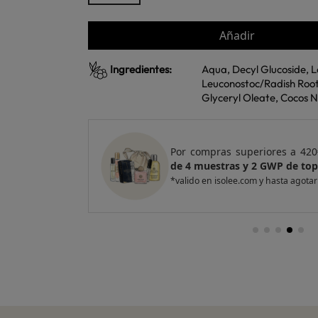
Añadir
Ingredientes:
Aqua, Decyl Glucoside, L
Leuconostoc/Radish Root 
Glyceryl Oleate, Cocos N
e regalo
un Pack
Por compras superiores a 420
entas
de 4 muestras y 2 GWP de top
*valido en isolee.com y hasta agotar