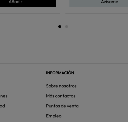
Añadir
Avísame
INFORMACIÓN
Sobre nosotros
ones
Más contactos
dad
Puntos de venta
Empleo