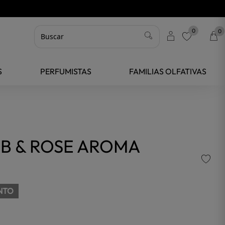
0
0
favorite
S
PERFUMISTAS
FAMILIAS OLFATIVAS
B & ROSE AROMA
NTO