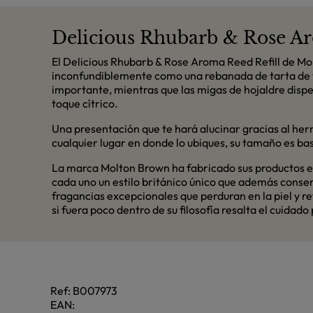
Delicious Rhubarb & Rose Aro
El Delicious Rhubarb & Rose Aroma Reed Refill de Mol
inconfundiblemente como una rebanada de tarta de v
importante, mientras que las migas de hojaldre disper
toque cítrico.
Una presentación que te hará alucinar gracias al her
cualquier lugar en donde lo ubiques, su tamaño es bast
La marca Molton Brown ha fabricado sus productos en
cada uno un estilo británico único que además conser
fragancias excepcionales que perduran en la piel y r
si fuera poco dentro de su filosofía resalta el cuidad
Ref:
B007973
EAN: