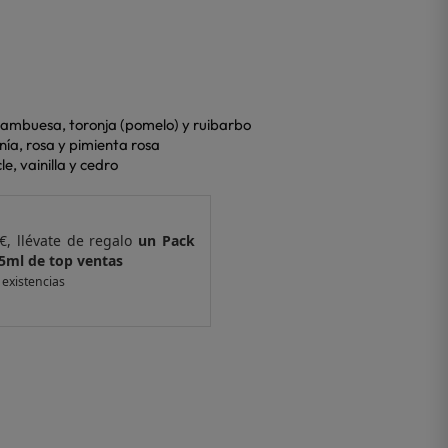
, frambuesa, toronja (pomelo) y ruibarbo
nía, rosa y pimienta rosa
e, vainilla y cedro
€, llévate de regalo
un Pack
Por compras supe
5ml de top ventas
de 4 muestras y 
 existencias
*valido en isolee.com