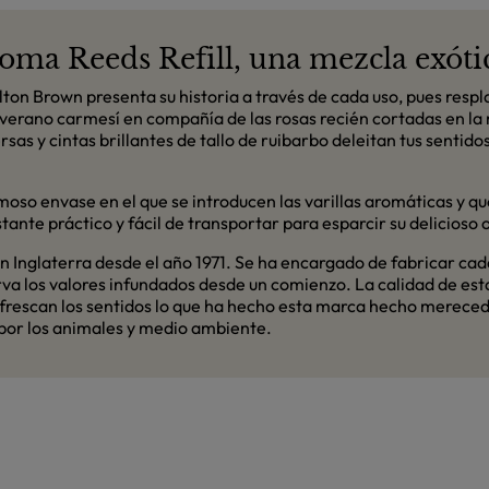
ma Reeds Refill, una mezcla exóti
ton Brown presenta su historia a través de cada uso, pues respl
erano carmesí en compañía de las rosas recién cortadas en la 
sas y cintas brillantes de tallo de ruibarbo deleitan tus sentido
moso envase en el que se introducen las varillas aromáticas y qu
ante práctico y fácil de transportar para esparcir su delicioso 
 Inglaterra desde el año 1971. Se ha encargado de fabricar cad
va los valores infundados desde un comienzo. La calidad de esta
efrescan los sentidos lo que ha hecho esta marca hecho merecedo
o por los animales y medio ambiente.