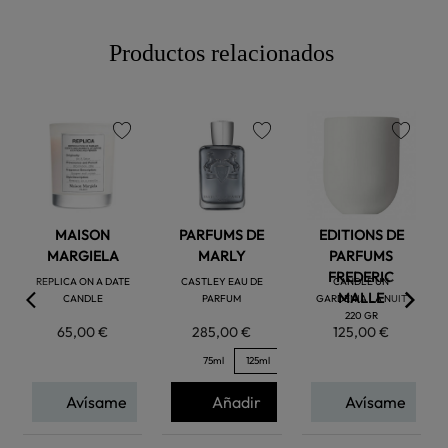
Productos relacionados
favorite
favorite
favorite
MAISON
PARFUMS DE
EDITIONS DE
MARGIELA
MARLY
PARFUMS
FREDERIC
REPLICA ON A DATE
CASTLEY EAU DE
CANDLE UN
MALLE
CANDLE
PARFUM
GARDENIA LA NUIT
220 GR
65,00 €
285,00 €
125,00 €
75ml
125ml
Avísame
Añadir
Avísame