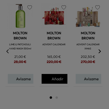
favorite
favorite
favorite
MOLTON
MOLTON
MOLTON
BROWN
BROWN
BROWN
LIME & PATCHOULI
ADVENT CALENDAR
ADVENT CALENDAR
HAND WASH 300ml
XMAS
21,00 €
165,00 €
202,50 €
28,00 €
220,00 €
270,00 €
Avísame
Añadir
Avísame