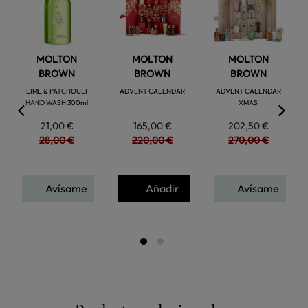
favorite
favorite
favorite
MOLTON
MOLTON
MOLTON
BROWN
BROWN
BROWN
LIME & PATCHOULI
ADVENT CALENDAR
ADVENT CALENDAR
HAND WASH 300ml
XMAS
21,00 €
165,00 €
202,50 €
28,00 €
220,00 €
270,00 €
Avísame
Añadir
Avísame