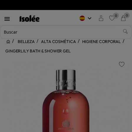
0
0
keyboard_arrow_down

favorite
BELLEZA
ALTA COSMÉTICA
HIGIENE CORPORAL
GINGERLILY BATH & SHOWER GEL