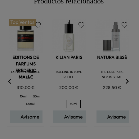
Productos relacionados
Top Ventas
favorite
favorite
favorite
EDITIONS DE
KILIAN PARIS
NATURA BISSÉ
PARFUMS
FREDERIC
LYS MEDITERRANEE
ROLLING IN LOVE
THE CURE PURE
MALLE
PERFUME
REFILL
SERUM 30 M L
310,00 €
200,00 €
228,50 €
10ml
50ml
100ml
50ml
Avísame
Avísame
Avísame