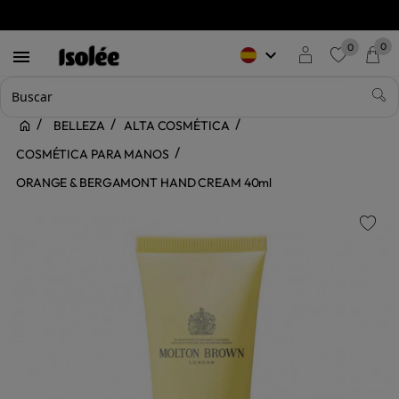
0
0
keyboard_arrow_down

favorite
BELLEZA
ALTA COSMÉTICA
COSMÉTICA PARA MANOS
ORANGE & BERGAMONT HAND CREAM 40ml