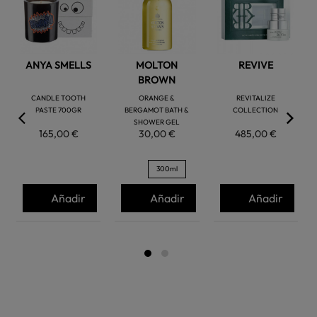
favorite
favorite
favorite
ANYA SMELLS
MOLTON
REVIVE
BROWN
CANDLE TOOTH
ORANGE &
REVITALIZE
PASTE 700GR
BERGAMOT BATH &
COLLECTION
SHOWER GEL
165,00 €
30,00 €
485,00 €
300ml
Añadir
Añadir
Añadir