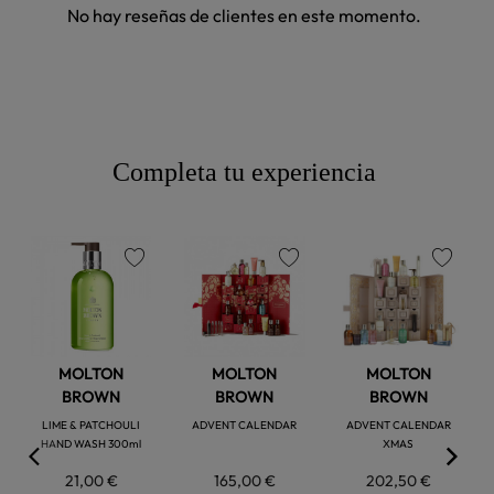
No hay reseñas de clientes en este momento.
Completa tu experiencia
favorite
favorite
favorite
MOLTON
MOLTON
MOLTON
BROWN
BROWN
BROWN
LIME & PATCHOULI
ADVENT CALENDAR
ADVENT CALENDAR
HAND WASH 300ml
XMAS
21,00 €
165,00 €
202,50 €