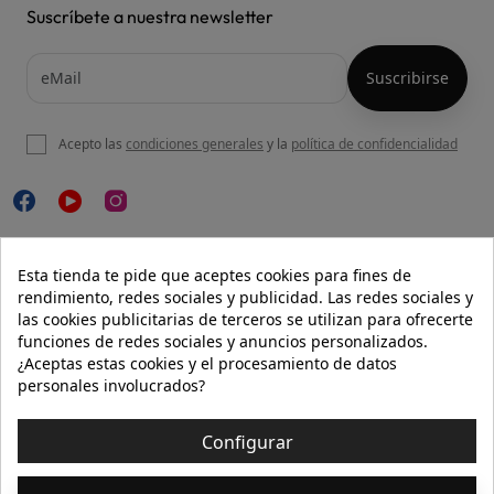
Suscríbete a nuestra newsletter
Acepto las
condiciones generales
y la
política de confidencialidad

NUESTRA WEB
Esta tienda te pide que aceptes cookies para fines de
rendimiento, redes sociales y publicidad. Las redes sociales y
las cookies publicitarias de terceros se utilizan para ofrecerte
funciones de redes sociales y anuncios personalizados.

AYUDA
¿Aceptas estas cookies y el procesamiento de datos
personales involucrados?

INFORMACIÓN
Configurar
© 2026 - Isolée · Todos los derechos reservados