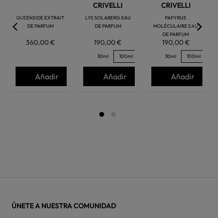
CRIVELLI
CRIVELLI
QUEENSIDE EXTRAIT
LYS SOLABERG EAU
PAPYRUS
DE PARFUM
DE PARFUM
MOLÉCULAIRE EAU
DE PARFUM
360,00 €
190,00 €
190,00 €
30ml
100ml
30ml
100ml
Añadir
Añadir
Añadir
ÚNETE A NUESTRA COMUNIDAD