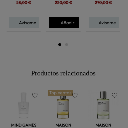
28,00 €
220,00 €
270,00 €
Avísame
Añadir
Avísame
Productos relacionados
Top Ventas
favorite
favorite
favorite
MIND GAMES
MAISON
MAISON