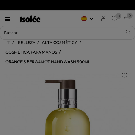
0
0
keyboard_arrow_down

favorite
BELLEZA
ALTA COSMÉTICA
COSMÉTICA PARA MANOS
ORANGE & BERGAMOT HAND WASH 300ML