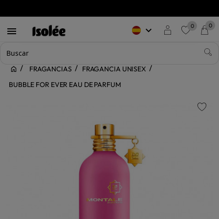
0
0
keyboard_arrow_down

favorite
FRAGANCIAS
FRAGANCIA UNISEX
BUBBLE FOR EVER EAU DE PARFUM