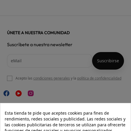
ÚNETE A NUESTRA COMUNIDAD
Suscríbete a nuestra newsletter
Acepto las
condiciones generales
y la
política de confidencialidad

NUESTRA WEB
Esta tienda te pide que aceptes cookies para fines de
rendimiento, redes sociales y publicidad. Las redes sociales y
las cookies publicitarias de terceros se utilizan para ofrecerte
funciones de redes sociales y anuncios personalizados.