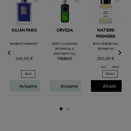
favorite
favorite
favorite
KILIAN PARIS
ORVEDA
MATIERE
PREMIERE
BAMBOO HARMONY
DEEP-CLEANSING
BOIS D'EBENE EAU
BOTANICAL &
DE PARFUM
ENZYMATIC OIL
260,00 €
115,00 €
250,00 €
200ml
6ml
50ml
50ml
100ml
Avísame
Avísame
Añadir