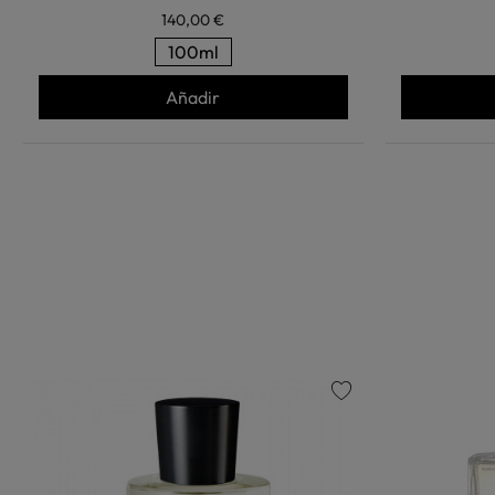
140,00 €
100ml
Añadir
favorite