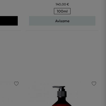
140,00 €
100ml
Avísame
favorite
favorite