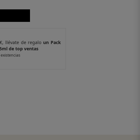
€, llévate de regalo
un Pack
Por compras supe
5ml de top ventas
de 4 muestras y 
 existencias
*valido en isolee.com