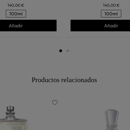
140,00 €
140,00 €
100ml
100ml
Añadir
Añadir
Productos relacionados
favorite