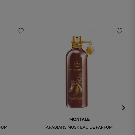
favorite
favorite
MONTALE
RFUM
ARABIANS MUSK EAU DE PARFUM