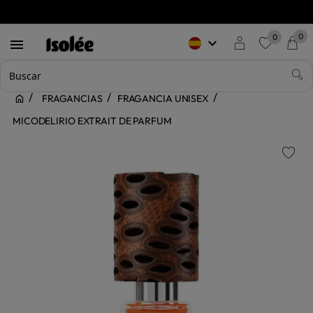
0
0
keyboard_arrow_down

favorite
FRAGANCIAS
FRAGANCIA UNISEX
MICODELIRIO EXTRAIT DE PARFUM