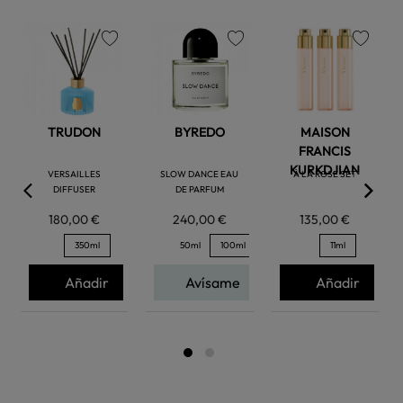
favorite
favorite
favorite
TRUDON
BYREDO
MAISON
FRANCIS
KURKDJIAN
VERSAILLES
SLOW DANCE EAU
À LA ROSE SET
DIFFUSER
DE PARFUM
180,00 €
240,00 €
135,00 €
350ml
50ml
100ml
11ml
Añadir
Avísame
Añadir