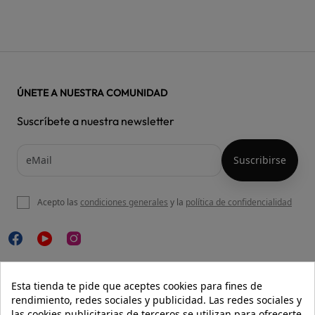
ÚNETE A NUESTRA COMUNIDAD
Suscríbete a nuestra newsletter
Acepto las
condiciones generales
y la
política de confidencialidad

NUESTRA WEB
Esta tienda te pide que aceptes cookies para fines de
rendimiento, redes sociales y publicidad. Las redes sociales y
las cookies publicitarias de terceros se utilizan para ofrecerte