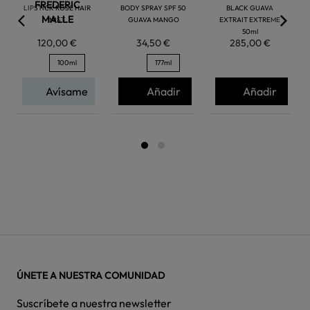
FREDERIC
LIPSTICK ROSE HAIR
BODY SPRAY SPF 50
BLACK GUAVA
MALLE
MIST
GUAVA MANGO
EXTRAIT EXTREME
50ml
120,00 €
34,50 €
285,00 €
100ml
177ml
Avísame
Añadir
Añadir
ÚNETE A NUESTRA COMUNIDAD
Suscríbete a nuestra newsletter