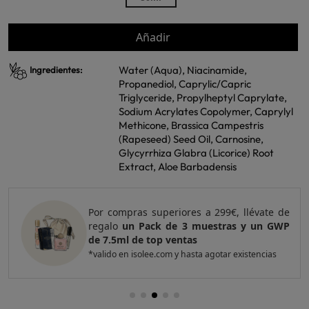
Añadir
Water (Aqua), Niacinamide,
Ingredientes:
Propanediol, Caprylic/Capric
Triglyceride, Propylheptyl Caprylate,
Sodium Acrylates Copolymer, Caprylyl
Methicone, Brassica Campestris
(Rapeseed) Seed Oil, Carnosine,
Glycyrrhiza Glabra (Licorice) Root
Extract, Aloe Barbadensis
 de
Por compras superiores a 420€, llévate de
GWP
regalo
un Pack de 4 muestras y 2 GWP de
top ventas
*valido en isolee.com y hasta agotar existencias