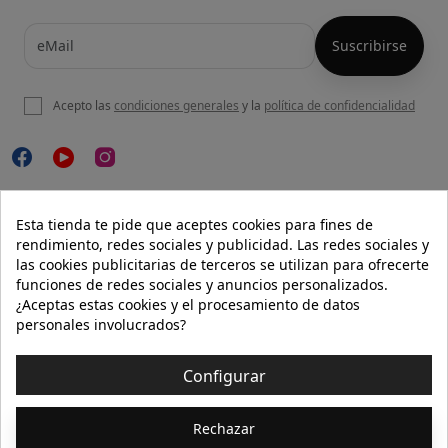
Acepto las
condiciones generales
y la
política de confidencialidad

NUESTRA WEB
Esta tienda te pide que aceptes cookies para fines de
rendimiento, redes sociales y publicidad. Las redes sociales y
las cookies publicitarias de terceros se utilizan para ofrecerte
funciones de redes sociales y anuncios personalizados.

AYUDA
¿Aceptas estas cookies y el procesamiento de datos
personales involucrados?

INFORMACIÓN
Configurar
© 2026 - Isolée · Todos los derechos reservados
Rechazar