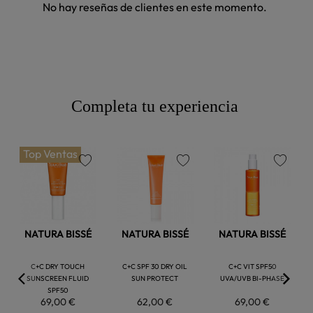
No hay reseñas de clientes en este momento.
Completa tu experiencia
Top Ventas
favorite
favorite
favorite
NATURA BISSÉ
NATURA BISSÉ
NATURA BISSÉ
C+C DRY TOUCH
C+C SPF 30 DRY OIL
C+C VIT SPF50
SUNSCREEN FLUID
SUN PROTECT
UVA/UVB BI-PHASE
SPF50
69,00 €
62,00 €
69,00 €