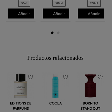
30ml
100ml
200ml
Añadir
Añadir
Añadir
Productos relacionados
favorite
favorite
favorite
EDITIONS DE
COOLA
BORN TO
PARFUMS
STAND OUT