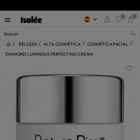
0
0
keyboard_arrow_down

favorite
BELLEZA
ALTA COSMÉTICA
COSMÉTICA FACIAL
DIAMOND LUMINOUS PERFECTING CREAM