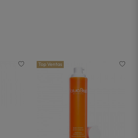
Top Ventas
favorite
favorite