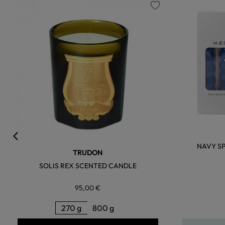
favorite
NAVY SP
TRUDON
SOLIS REX SCENTED CANDLE
95,00 €
270 g
800 g