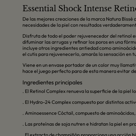
Essential Shock Intense Retin
De las mejores creaciones de la marca Natura Bissé d
necesidades de la piel con resultados verdaderament
Disfruta de todo el poder rejuvenecedor del retinol e
difuminar las arrugas y refinar los poros en una fó
incluye otros ingredientes antiedad como aminoácidos 
el cutis para rejuvenecerlo, amarás la sensación en tu
Viene en un envase portador de un color muy llamativ
hace el juego perfecto para de esta manera evitar 
Ingredientes principales
. El Retinol Complex renueva la superficie de la piel
. El Hydro-24 Complex compuesto por distintos activ
. Aminoessence Cóctail, compuesto de aminoácidos, c
. Las proteínas de soja nutren e hidratan la piel en p
. El extracto de champiñón proporciona una acción hidr