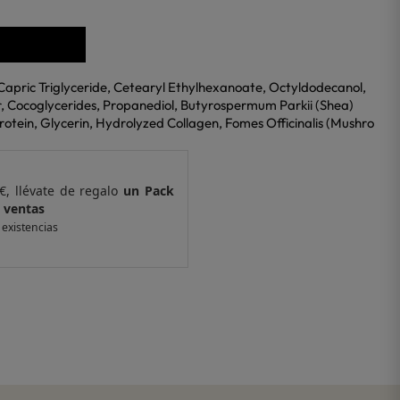
apric Triglyceride, Cetearyl Ethylhexanoate, Octyldodecanol,
, Cocoglycerides, Propanediol, Butyrospermum Parkii (Shea)
rotein, Glycerin, Hydrolyzed Collagen, Fomes Officinalis (Mushro
€, llévate de regalo
un Pack
Por compras supe
 ventas
de 6 muestras y 
 existencias
*valido en isolee.com