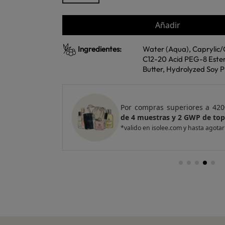
Añadir
Ingredientes:
Water (Aqua), Caprylic/C
C12-20 Acid PEG-8 Ester
Butter, Hydrolyzed Soy P
e regalo
un Pack
Por compras superiores a 420
entas
de 4 muestras y 2 GWP de top
*valido en isolee.com y hasta agotar