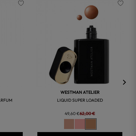
favorite
favorite
WESTMAN ATELIER
PARFUM
LIQUID SUPER LOADED
49,60 €
62,00 €