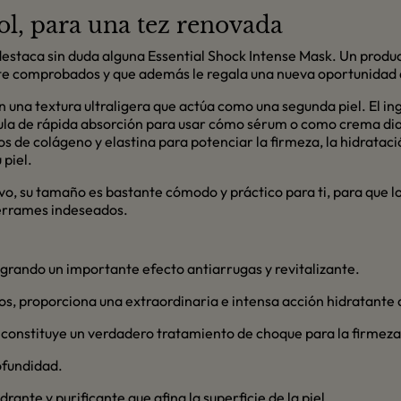
ol, para una tez renovada
estaca sin duda alguna Essential Shock Intense Mask. Un produc
e comprobados y que además le regala una nueva oportunidad de
n una textura ultraligera que actúa como una segunda piel. El in
rmula de rápida absorción para usar cómo sérum o como crema dia
de colágeno y elastina para potenciar la firmeza, la hidratació
 piel.
o, su tamaño es bastante cómodo y práctico para ti, para que lo
derrames indeseados.
 logrando un importante efecto antiarrugas y revitalizante.
os, proporciona una extraordinaria e intensa acción hidratante 
onstituye un verdadero tratamiento de choque para la firmeza y 
rofundidad.
ante y purificante que afina la superficie de la piel.