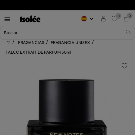
0
0
keyboard_arrow_down

favorite
FRAGANCIAS
FRAGANCIA UNISEX
TALCO EXTRAIT DE PARFUM 50ml