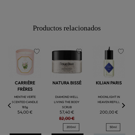
Productos relacionados
favorite
favorite
favorite
CARRIÈRE
NATURA BISSÉ
KILIAN PARIS
FRÈRES
MENTHE VERTE
DIAMOND WELL
MOONLIGHT IN
SCENTED CANDLE
LIVING THE BODY
HEAVEN REFILL
185g
SCRUB
54,00 €
57,40 €
200,00 €
82,00 €
200ml
50ml