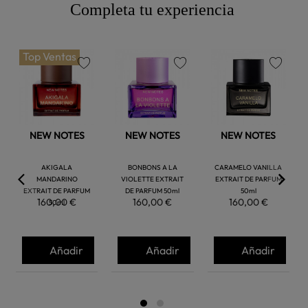
Completa tu experiencia
Top Ventas
favorite
favorite
favorite
NEW NOTES
NEW NOTES
NEW NOTES
AKIGALA
BONBONS A LA
CARAMELO VANILLA
MANDARINO
VIOLETTE EXTRAIT
EXTRAIT DE PARFUM
EXTRAIT DE PARFUM
DE PARFUM 50ml
50ml
160,00 €
160,00 €
160,00 €
50ml
Añadir
Añadir
Añadir