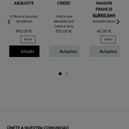
ARQUISTE
CREED
MAISON
FRANCIS
KURKDJIAN
LETROG ACQUA EAU
PORCELAIN
AQUA CELESTIA
DE PARFUM
BIRMANIE OUD
SHOWER CREAM
CANDLE 220g
190,00 €
105,00 €
45,00 €
100ml
250ml
Añadir
Avísame
Avísame
ÚNETE A NUESTRA COMUNIDAD