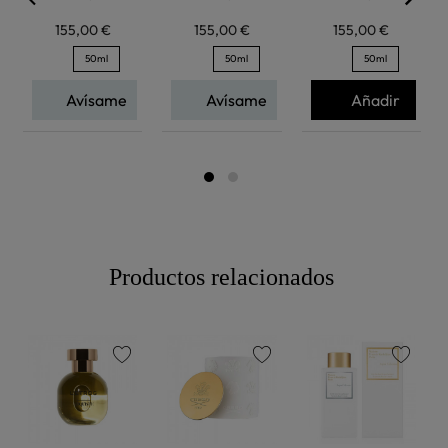
155,00 €
155,00 €
155,00 €
50ml
50ml
50ml
Avísame
Avísame
Añadir
Productos relacionados
favorite
favorite
favorite