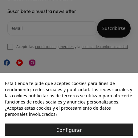
Suscríbete a nuestra newsletter
Acepto las
condiciones generales
y la
política de confidencialidad

NUESTRA WEB
Esta tienda te pide que aceptes cookies para fines de
rendimiento, redes sociales y publicidad. Las redes sociales y
las cookies publicitarias de terceros se utilizan para ofrecerte
funciones de redes sociales y anuncios personalizados.

AYUDA
¿Aceptas estas cookies y el procesamiento de datos
personales involucrados?

INFORMACIÓN
Configurar