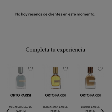
No hay reseñas de clientes en este momento.
Completa tu experiencia
favorite
favorite
favorite
ORTO PARISI
ORTO PARISI
ORTO PARISI
MEGAMARE EAU DE
BERGAMASK EAU DE
BRUTUS EAU DE
PARFUM
PARFUM
PARFUM