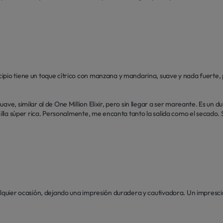
pio tiene un toque cítrico con manzana y mandarina, suave y nada fuerte, pa
ave, similar al de One Million Elixir, pero sin llegar a ser mareante. Es un d
nilla súper rica. Personalmente, me encanta tanto la salida como el secado. S
alquier ocasión, dejando una impresión duradera y cautivadora. Un impresci