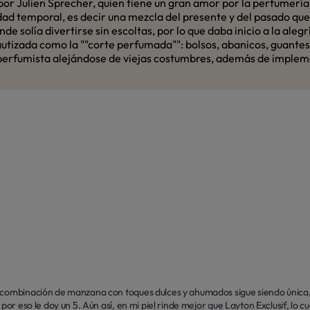
or Julien Sprecher, quien tiene un gran amor por la perfumería y
alidad temporal, es decir una mezcla del presente y del pasado qu
e solía divertirse sin escoltas, por lo que daba inicio a la ale
utizada como la ""corte perfumada"": bolsos, abanicos, guantes 
perfumista alejándose de viejas costumbres, además de impleme
 combinación de manzana con toques dulces y ahumados sigue siendo única, 
por eso le doy un 5. Aún así, en mi piel rinde mejor que Layton Exclusif, lo cu