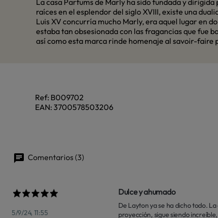
La casa Parfums de Marly ha sido fundada y dirigida p
raíces en el esplendor del siglo XVIII, existe una du
Luis XV concurría mucho Marly, era aquel lugar en dond
estaba tan obsesionada con las fragancias que fue ba
así como esta marca rinde homenaje al savoir-faire 
Ref:
B009702
EAN:
3700578503206
Comentarios (3)
Dulce y ahumado
De Layton ya se ha dicho todo. La
5/9/24, 11:55
proyección, sigue siendo increíble, 