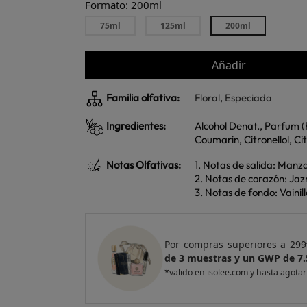
Formato: 200ml
75ml
125ml
200ml
Añadir
Familia olfativa:
Floral
,
Especiada
Ingredientes:
Alcohol Denat., Parfum (
Coumarin, Citronellol, Cit
Notas Olfativas:
1. Notas de salida: Man
2. Notas de corazón: Jaz
3. Notas de fondo: Vaini
e regalo
un Pack
Por compras superiores a 420
entas
de 4 muestras y 2 GWP de top
*valido en isolee.com y hasta agotar