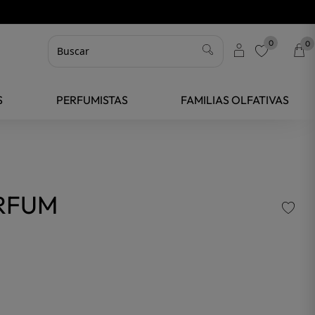
0
0
favorite
S
PERFUMISTAS
FAMILIAS OLFATIVAS
ARFUM