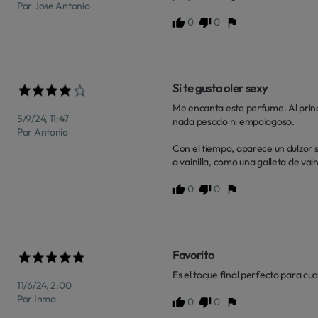
Por Jose Antonio
0
0
Si te gusta oler sexy
Me encanta este perfume. Al princi
5/9/24, 11:47
nada pesado ni empalagoso.

Por Antonio
Con el tiempo, aparece un dulzor su
a vainilla, como una galleta de vai
0
0
Favorito
Es el toque final perfecto para cu
11/6/24, 2:00
Por Inma
0
0