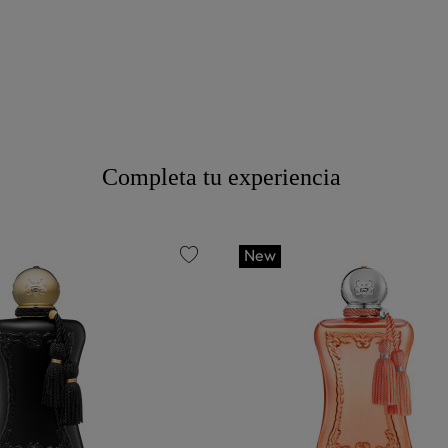
Completa tu experiencia
New
favorite