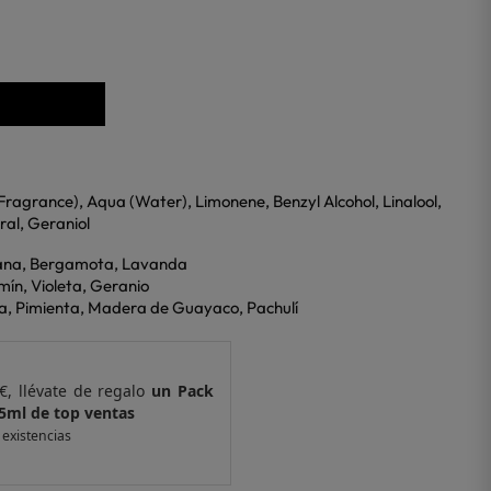
Fragrance), Aqua (Water), Limonene, Benzyl Alcohol, Linalool,
ral, Geraniol
zana, Bergamota, Lavanda
mín, Violeta, Geranio
lla, Pimienta, Madera de Guayaco, Pachulí
€, llévate de regalo
un Pack
Por compras supe
 ventas
de 6 muestras y 
 existencias
*valido en isolee.com