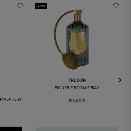
New
favorite
favorite
TRUDON
FIGUERIE ROOM SPRAY
 MASK 75ml
195,00 €