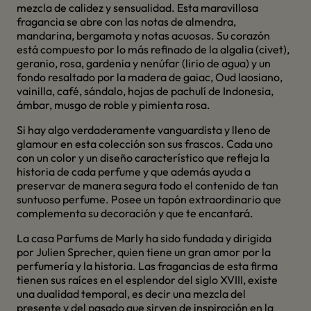
mezcla de calidez y sensualidad. Esta maravillosa
fragancia se abre con las notas de almendra,
mandarina, bergamota y notas acuosas. Su corazón
está compuesto por lo más refinado de la algalia (civet),
geranio, rosa, gardenia y nenúfar (lirio de agua) y un
fondo resaltado por la madera de gaiac, Oud laosiano,
vainilla, café, sándalo, hojas de pachulí de Indonesia,
ámbar, musgo de roble y pimienta rosa.
Si hay algo verdaderamente vanguardista y lleno de
glamour en esta colección son sus frascos. Cada uno
con un color y un diseño característico que refleja la
historia de cada perfume y que además ayuda a
preservar de manera segura todo el contenido de tan
suntuoso perfume. Posee un tapón extraordinario que
complementa su decoración y que te encantará.
La casa Parfums de Marly ha sido fundada y dirigida
por Julien Sprecher, quien tiene un gran amor por la
perfumería y la historia. Las fragancias de esta firma
tienen sus raíces en el esplendor del siglo XVIII, existe
una dualidad temporal, es decir una mezcla del
presente y del pasado que sirven de inspiración en la