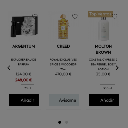
Top Ventas
favorite
favorite
favorite
ARGENTUM
CREED
MOLTON
BROWN
EXPLORER EAU DE
ROYAL EXCLUSIVES
COASTAL CYPRESS &
PARFUM
SPICE & WOOD EDP
SEA FENNEL BODY
75ml
LOTION
124,00 €
470,00 €
35,00 €
248,00 €
70ml
300ml
Añadir
Avísame
Añadir