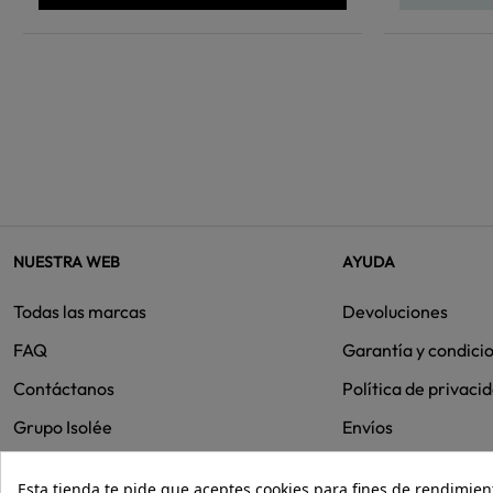
NUESTRA WEB
AYUDA
Todas las marcas
Devoluciones
FAQ
Garantía y condici
Contáctanos
Política de privaci
Grupo Isolée
Envíos
Cookies
Esta tienda te pide que aceptes cookies para fines de rendimiento