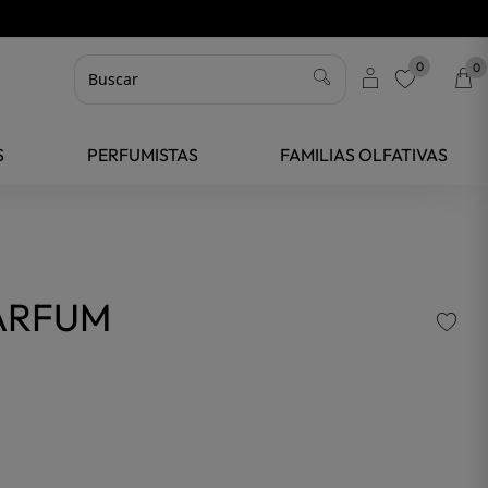
0
0
favorite
S
PERFUMISTAS
FAMILIAS OLFATIVAS
PARFUM