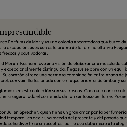
 imprescindible
rca Parfums de Marly es una colonia encantadora que busca des
 la excepción, pues con este aroma de la familia olfativa Fougè
 frescas y cautivadoras.
 Merati-Kashani tuvo una visión de elaborar una mezcla de calid
y excepcionalmente distinguida. Pegasus se abre con un equilib
opo. Su corazón ofrece una hermosa combinación entrelazada de
piel, con vainilla fusionada con un toque oriental de ámbar y sá
amour en esta colección son sus frascos. Cada uno con un color y
nera segura todo el contenido de tan suntuoso perfume. Posee
or Julien Sprecher, quien tiene un gran amor por la perfumería y
alidad temporal, es decir una mezcla del presente y del pasado qu
e solía divertirse sin escoltas, por lo que daba inicio a la ale