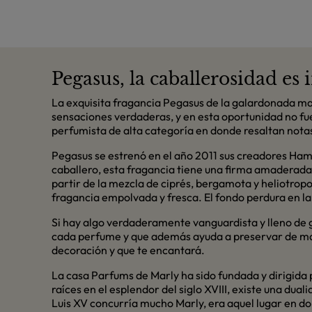
Pegasus, la caballerosidad es
La exquisita fragancia Pegasus de la galardonada ma
sensaciones verdaderas, y en esta oportunidad no fue
perfumista de alta categoría en donde resaltan notas
Pegasus se estrenó en el año 2011 sus creadores Hamid
caballero, esta fragancia tiene una firma amaderada 
partir de la mezcla de ciprés, bergamota y heliotr
fragancia empolvada y fresca. El fondo perdura en la 
Si hay algo verdaderamente vanguardista y lleno de gl
cada perfume y que además ayuda a preservar de ma
decoración y que te encantará.
La casa Parfums de Marly ha sido fundada y dirigida p
raíces en el esplendor del siglo XVIII, existe una du
Luis XV concurría mucho Marly, era aquel lugar en dond