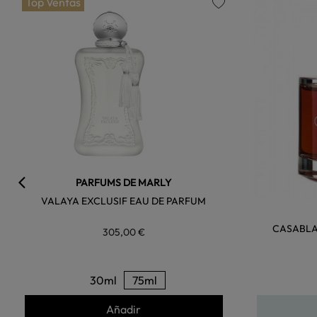
Top Ventas
favorite
PARFUMS DE MARLY
VALAYA EXCLUSIF EAU DE PARFUM
CASABLA
305,00 €
30ml
75ml
Añadir