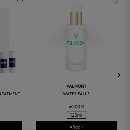
favorite
favorite
VALMONT
TREATMENT
WATER FALLS
60,00 €
125ml
Añadir