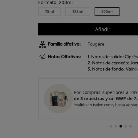
Formato: 200ml
75ml
125ml
200ml
Añadir
Familia olfativa:
Fougére
Notas Olfativas:
1. Notas de salida: Cipr
2. Notas de corazón: J
3. Notas de fondo: Vaini
e regalo
un Pack
Por compras superiores a 420
entas
de 4 muestras y 2 GWP de top
*valido en isolee.com y hasta agotar