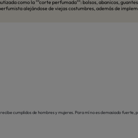
utizada como la ""corte perfumada"": bolsos, abanicos, guantes 
perfumista alejándose de viejas costumbres, además de impleme
cibe cumplidos de hombres y mujeres. Para mí no es demasiado fuerte, pero 