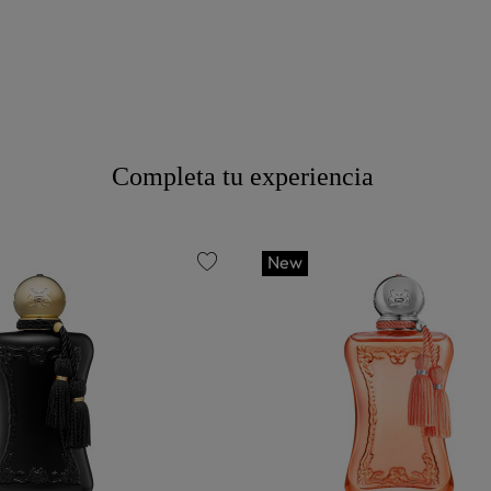
Completa tu experiencia
New
favorite