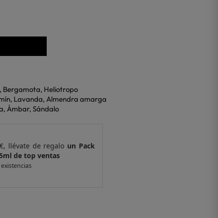
és, Bergamota, Heliotropo
azmín, Lavanda, Almendra amarga
lla, Ámbar, Sándalo
€, llévate de regalo
un Pack
Por compras supe
 ventas
de 6 muestras y 
 existencias
*valido en isolee.com