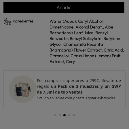
Añadir
Water (Aqua), Cetyl Alcohol,
Ingredientes:
Dimethicone, Alcohol Denat., Aloe
Barbadensis Leaf Juice, Benzyl
Benzoate, Benzyl Salicylate, Butylene
Glycol, Chamomilla Recutita
(Matricaria) Flower Extract, Citric Acid,
Citronellol, Citrus Limon (Lemon) Fruit
Extract, Cory
99€, llévate de
Por compras superiores a 420€
stras y un GWP
regalo
un Pack de 4 muestras
top ventas
otar existencias
*valido en isolee.com y hasta agotar