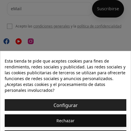
Acepto las
condiciones generales
y la
política de confidencialidad

NUESTRA WEB
Esta tienda te pide que aceptes cookies para fines de
rendimiento, redes sociales y publicidad. Las redes sociales y
las cookies publicitarias de terceros se utilizan para ofrecerte
funciones de redes sociales y anuncios personalizados.

AYUDA
¿Aceptas estas cookies y el procesamiento de datos
personales involucrados?

INFORMACIÓN
Configurar
© 2026 - Isolée · Todos los derechos reservados
Rechazar