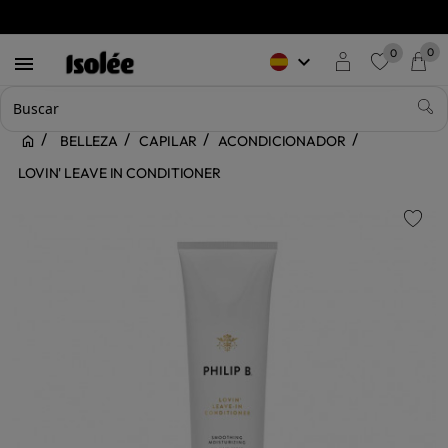
0
0
keyboard_arrow_down

favorite
BELLEZA
CAPILAR
ACONDICIONADOR
LOVIN' LEAVE IN CONDITIONER