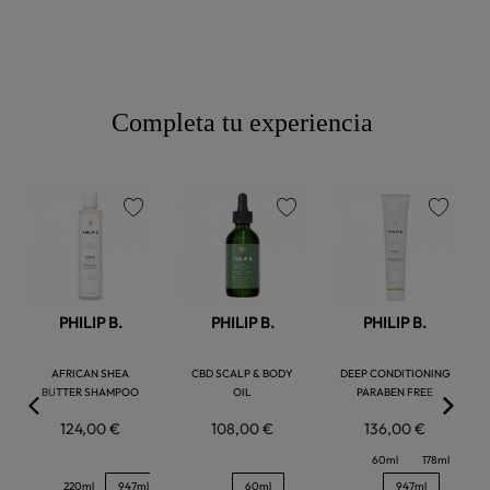
Completa tu experiencia
favorite
favorite
favorite
PHILIP B.
PHILIP B.
PHILIP B.
AFRICAN SHEA
CBD SCALP & BODY
DEEP CONDITIONING
BUTTER SHAMPOO
OIL
PARABEN FREE
124,00 €
108,00 €
136,00 €
60ml
178ml
220ml
947ml
60ml
947ml