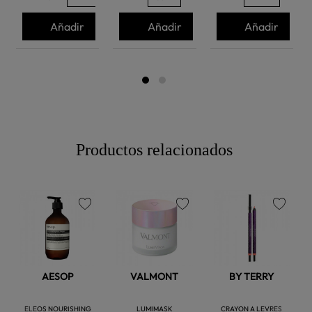
Añadir
Añadir
Añadir
Productos relacionados
favorite
favorite
favorite
AESOP
VALMONT
BY TERRY
ELEOS NOURISHING
LUMIMASK
CRAYON A LEVRES