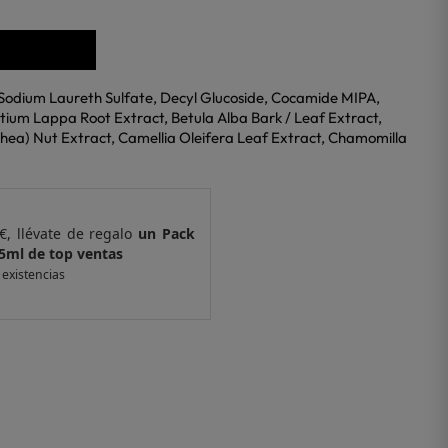
 Sodium Laureth Sulfate, Decyl Glucoside, Cocamide MIPA,
ium Lappa Root Extract, Betula Alba Bark / Leaf Extract,
hea) Nut Extract, Camellia Oleifera Leaf Extract, Chamomilla
0€, llévate de regalo
un Pack
Por compras sup
p ventas
de 6 muestras y
r existencias
*valido en isolee.c