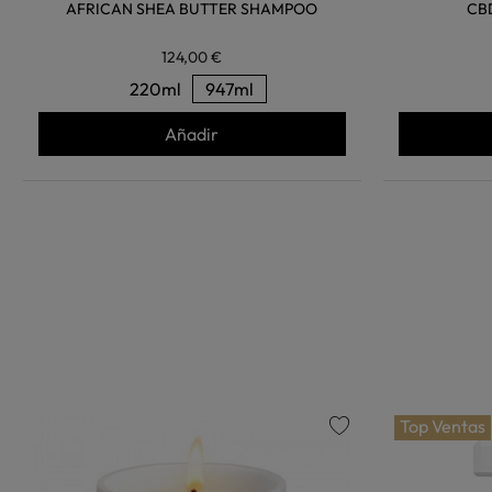
AFRICAN SHEA BUTTER SHAMPOO
CB
124,00 €
220ml
947ml
Añadir
Top Ventas
favorite