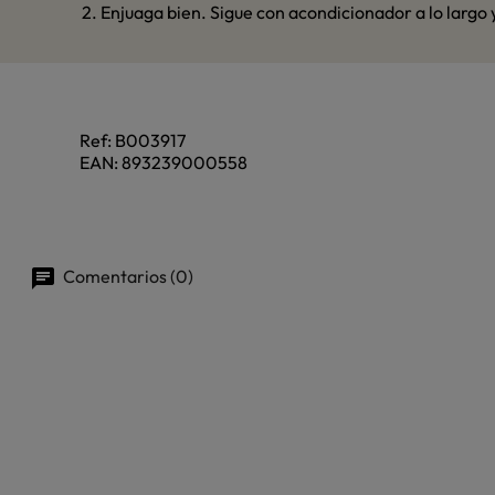
2. Enjuaga bien. Sigue con acondicionador a lo largo y
Ref:
B003917
EAN:
893239000558
Comentarios (0)