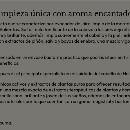
limpieza única con aroma encantad
o que se caracteriza por evocador del aire limpio de la montaña
lientas. Su fórmula tonificante de la cabeza a los pies deja el 
 y brillante, además limpia suavemente el cabello y la piel, hid
con extractos de piñón, salvia y bayas de enebro, una mezcla vig
spensado en un envase bastante práctico que podrás situar en tu 
eneficios.
pues es el principal especialista en el cuidado del cabello de Ho
nicos activos y extractos de plantas puros para ofrecer resulta
 una mezcla exacta de extractos terapéuticos de plantas y flor
bello sano, brillante y joven de sus sueños, además de enfocars
es naturales por lo que cuentan con un gama magistral y bastant
espuma.