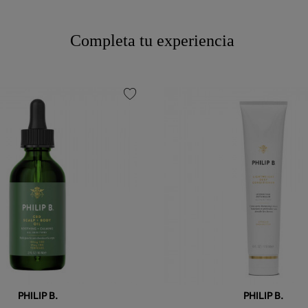
Completa tu experiencia
favorite
PHILIP B.
PHILIP B.