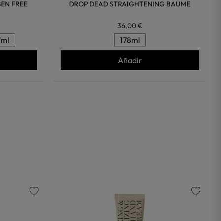
EN FREE
DROP DEAD STRAIGHTENING BAUME
36,00 €
7ml
178ml
Añadir
favorite
favorite