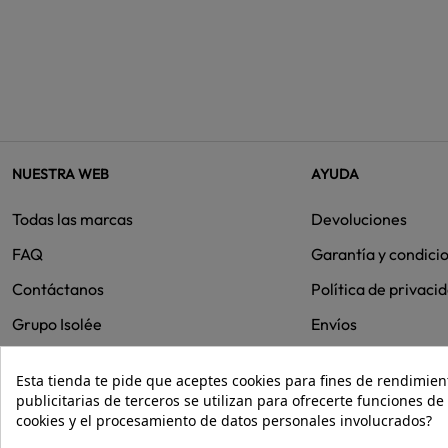
NUESTRA WEB
AYUDA
Todas las marcas
Devoluciones
FAQ
Garantía y condici
Contáctanos
Política de privaci
Grupo Isolée
Envíos
Cookies
Esta tienda te pide que aceptes cookies para fines de rendimiento
publicitarias de terceros se utilizan para ofrecerte funciones d
cookies y el procesamiento de datos personales involucrados?
© 2026 - Isolée · Todos los derechos reservados