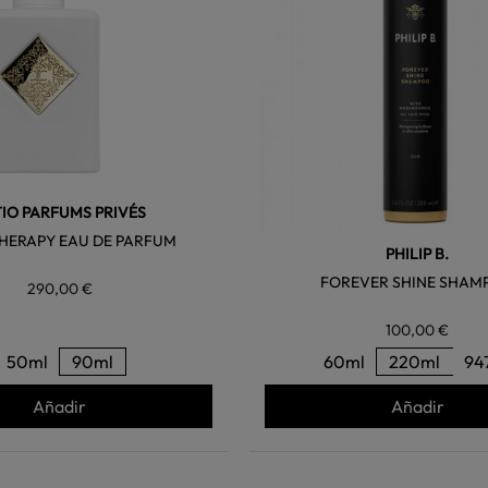
TIO PARFUMS PRIVÉS
HERAPY EAU DE PARFUM
PHILIP B.
FOREVER SHINE SHAM
290,00 €
100,00 €
50ml
90ml
60ml
220ml
94
Añadir
Añadir