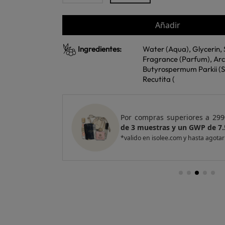
Añadir
Ingredientes:
Water (Aqua), Glycerin,
Fragrance (Parfum), Arct
Butyrospermum Parkii (S
Recutita (
de regalo
un Pack
Por compras superiores a 42
 ventas
de 4 muestras y 2 GWP de to
*valido en isolee.com y hasta agota