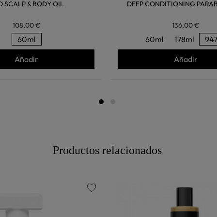
D SCALP & BODY OIL
DEEP CONDITIONING PARAB
108,00 €
136,00 €
60ml
60ml
178ml
94
Añadir
Añadir
Productos relacionados
favorite