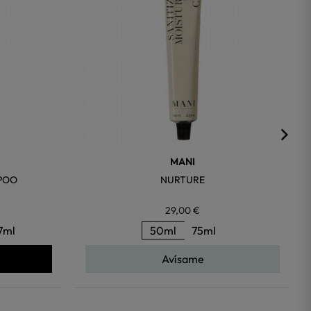
MANI
POO
NURTURE
29,00 €
7ml
50ml
75ml
Avísame