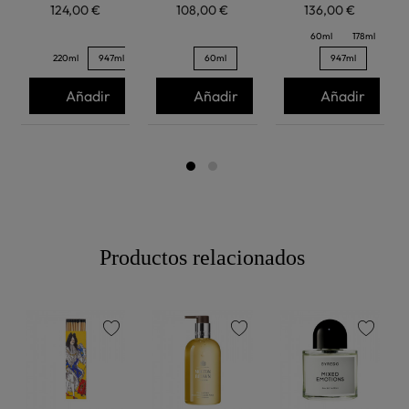
124,00 €
108,00 €
136,00 €
60ml
178ml
220ml
947ml
60ml
947ml
Añadir
Añadir
Añadir
Productos relacionados
favorite
favorite
favorite