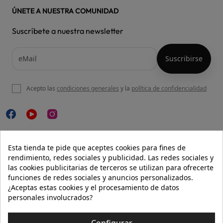
ÚNETE A NUESTRA COMUNIDAD
Suscríbete a nuestra newsletter
Acepto las
condiciones generales
y la
política de confidencialidad

NUESTRA WEB
Esta tienda te pide que aceptes cookies para fines de
rendimiento, redes sociales y publicidad. Las redes sociales y
las cookies publicitarias de terceros se utilizan para ofrecerte
funciones de redes sociales y anuncios personalizados.

AYUDA
¿Aceptas estas cookies y el procesamiento de datos
personales involucrados?

INFORMACIÓN
Configurar