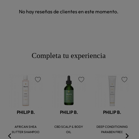
No hay reseñas de clientes en este momento.
Completa tu experiencia
favorite
favorite
favorite
PHILIP B.
PHILIP B.
PHILIP B.
AFRICAN SHEA
CBD SCALP & BODY
DEEP CONDITIONING
BUTTER SHAMPOO
OIL
PARABEN FREE