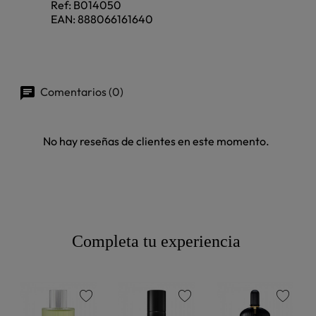
Ref:
B014050
EAN:
888066161640
Comentarios (0)
No hay reseñas de clientes en este momento.
Completa tu experiencia
favorite
favorite
favorite