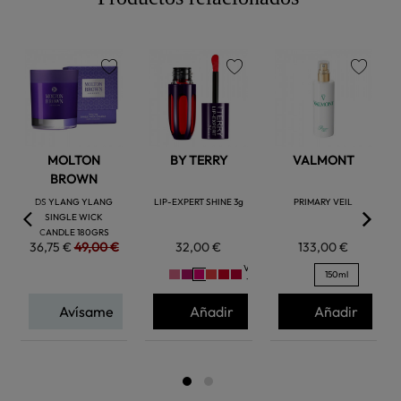
favorite
favorite
favorite
MOLTON
BY TERRY
VALMONT
BROWN
DS YLANG YLANG
LIP-EXPERT SHINE 3g
PRIMARY VEIL
SINGLE WICK
CANDLE 180GRS
36,75 €
49,00 €
32,00 €
133,00 €
Ver
150ml
+
Avísame
Añadir
Añadir