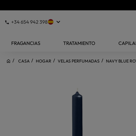
keyboard_arrow_down
+34 654 942 398
FRAGANCIAS
TRATAMIENTO
CAPILA
CASA
HOGAR
VELAS PERFUMADAS
NAVY BLUE RO