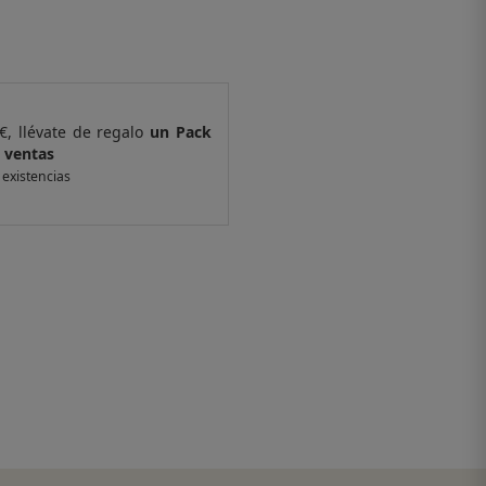
€, llévate de regalo
un Pack
Por compras supe
 ventas
de 6 muestras y 
 existencias
*valido en isolee.com