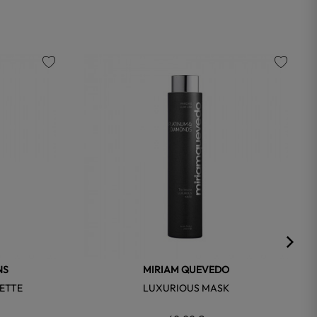
favorite
favorite
NS
MIRIAM QUEVEDO
LETTE
LUXURIOUS MASK