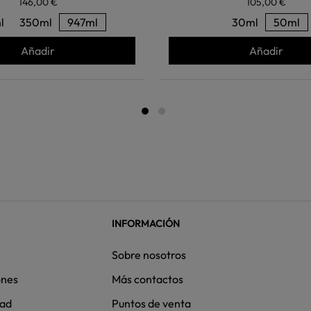
146,00 €
105,00 €
l
350ml
947ml
30ml
50ml
Añadir
Añadir
INFORMACIÓN
Sobre nosotros
ones
Más contactos
dad
Puntos de venta