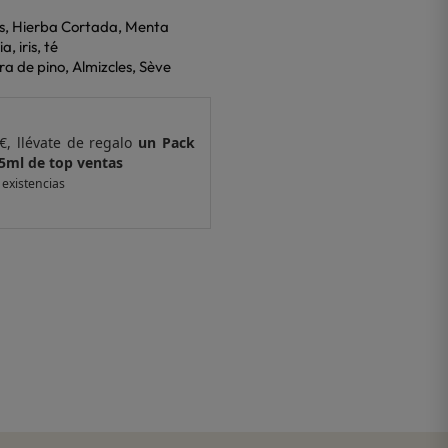
jes, Hierba Cortada, Menta
, iris, té
a de pino, Almizcles, Sève
€, llévate de regalo
un Pack
Por compras supe
 ventas
de 6 muestras y 
 existencias
*valido en isolee.com