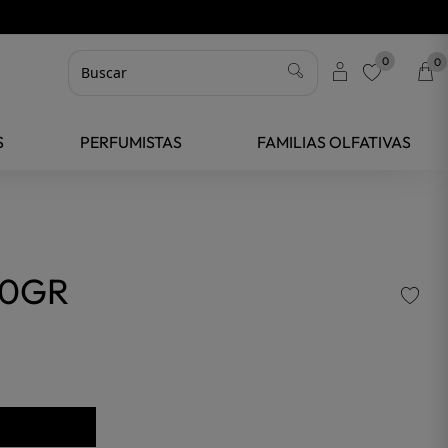
0
0
favorite
S
PERFUMISTAS
FAMILIAS OLFATIVAS
70GR