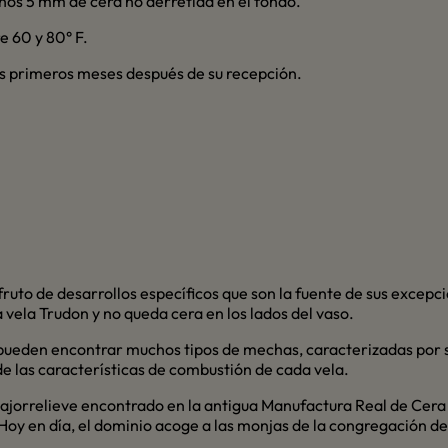
nos 5 mm de cera no derretida en el fondo.
e 60 y 80° F.
dos primeros meses después de su recepción.
 fruto de desarrollos específicos que son la fuente de sus excepc
vela Trudon y no queda cera en los lados del vaso.
ueden encontrar muchos tipos de mechas, caracterizadas por su
de las características de combustión de cada vela.
jorrelieve encontrado en la antigua Manufactura Real de Cera q
 Hoy en día, el dominio acoge a las monjas de la congregación d