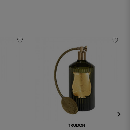
favorite
favorite
TRUDON