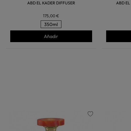
ABD EL KADER DIFFUSER
ABD EL
175,00 €
350ml
Añadir
favorite