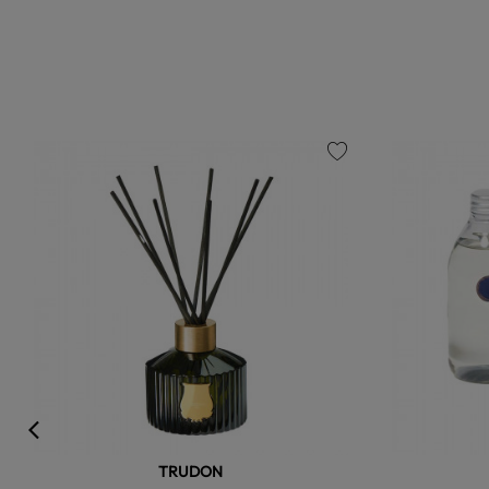
favorite
TRUDON