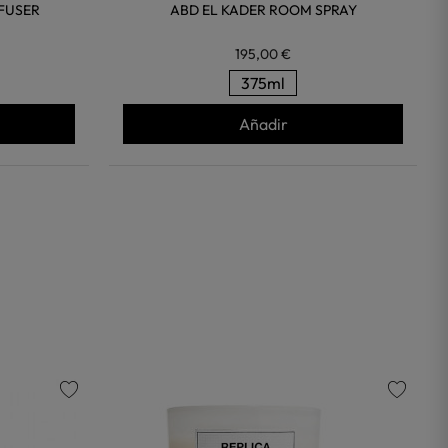
FFUSER
ABD EL KADER ROOM SPRAY
195,00 €
375ml
Añadir
favorite
favorite