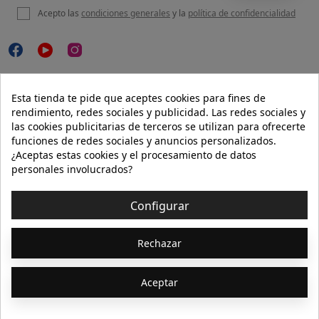
Acepto las
condiciones generales
y la
política de confidencialidad

NUESTRA WEB
Esta tienda te pide que aceptes cookies para fines de
rendimiento, redes sociales y publicidad. Las redes sociales y
las cookies publicitarias de terceros se utilizan para ofrecerte
funciones de redes sociales y anuncios personalizados.

AYUDA
¿Aceptas estas cookies y el procesamiento de datos
personales involucrados?

INFORMACIÓN
Configurar
© 2026 - Isolée · Todos los derechos reservados
Rechazar
Aceptar