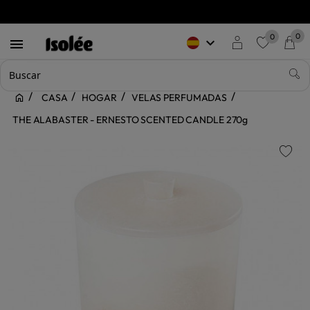
0
0
keyboard_arrow_down

favorite
CASA
HOGAR
VELAS PERFUMADAS
THE ALABASTER - ERNESTO SCENTED CANDLE 270g