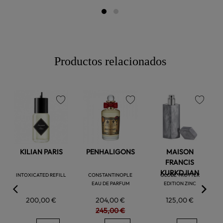
Productos relacionados
favorite
favorite
favorite
KILIAN PARIS
PENHALIGONS
MAISON
FRANCIS
KURKDJIAN
INTOXICATED REFILL
CONSTANTINOPLE
GLOBE TROTTER
EAU DE PARFUM
EDITION ZINC
200,00 €
204,00 €
125,00 €
245,00 €