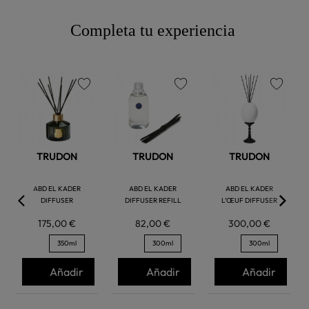
Completa tu experiencia
favorite
favorite
favorite
TRUDON
TRUDON
TRUDON
ABD EL KADER
ABD EL KADER
ABD EL KADER
DIFFUSER
DIFFUSER REFILL
L’ŒUF DIFFUSER
175,00 €
82,00 €
300,00 €
350ml
300ml
300ml
Añadir
Añadir
Añadir