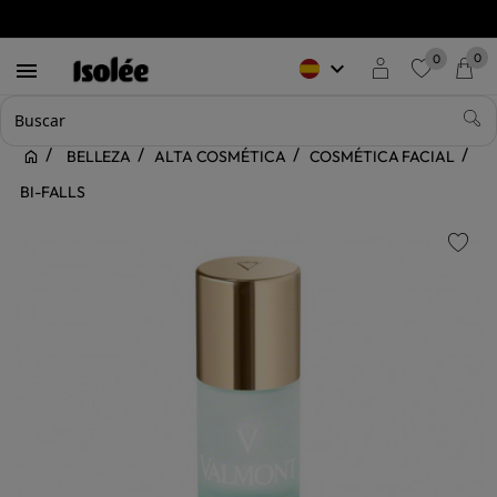
0
0
keyboard_arrow_down

favorite
BELLEZA
ALTA COSMÉTICA
COSMÉTICA FACIAL
BI-FALLS