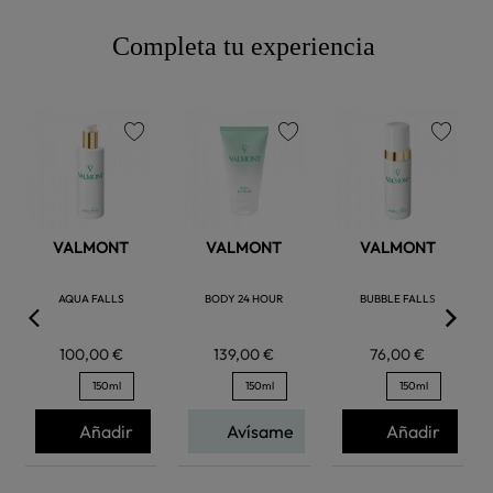
Completa tu experiencia
favorite
favorite
favorite
VALMONT
VALMONT
VALMONT
AQUA FALLS
BODY 24 HOUR
BUBBLE FALLS
100,00 €
139,00 €
76,00 €
150ml
150ml
150ml
Añadir
Avísame
Añadir