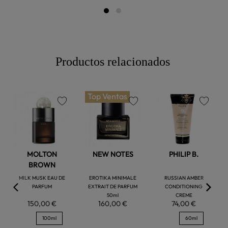
Productos relacionados
Top Ventas
favorite
favorite
favorite
MOLTON
NEW NOTES
PHILIP B.
BROWN
MILK MUSK EAU DE
EROTIKA MINIMALE
RUSSIAN AMBER
PARFUM
EXTRAIT DE PARFUM
CONDITIONING
50ml
CREME
150,00 €
160,00 €
74,00 €
100ml
60ml