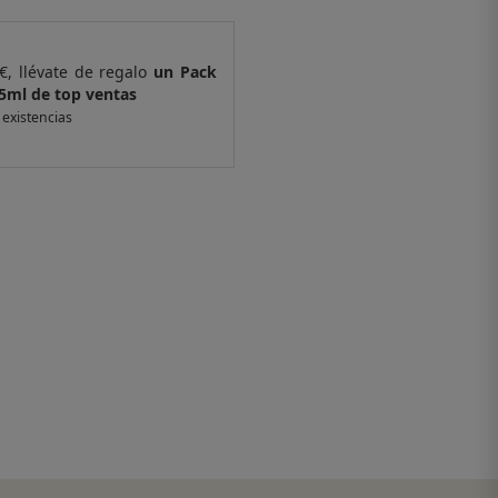
€, llévate de regalo
un Pack
Por compras supe
 ventas
de 6 muestras y 
 existencias
*valido en isolee.com