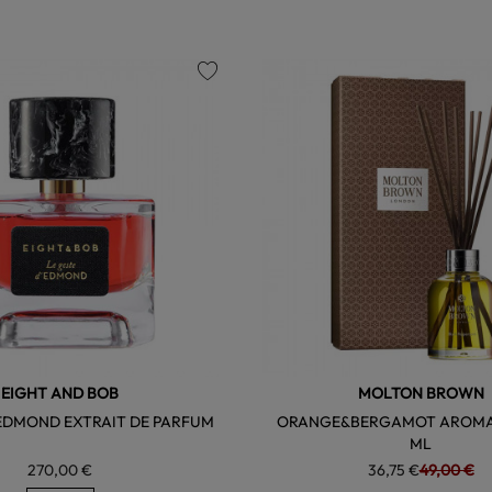
favorite
EIGHT AND BOB
MOLTON BROWN
'EDMOND EXTRAIT DE PARFUM
ORANGE&BERGAMOT AROMA 
ML
270,00 €
36,75 €
49,00 €