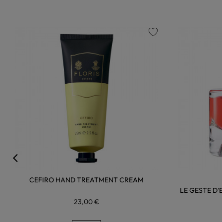
favorite
CEFIRO HAND TREATMENT CREAM
LE GESTE D
23,00 €