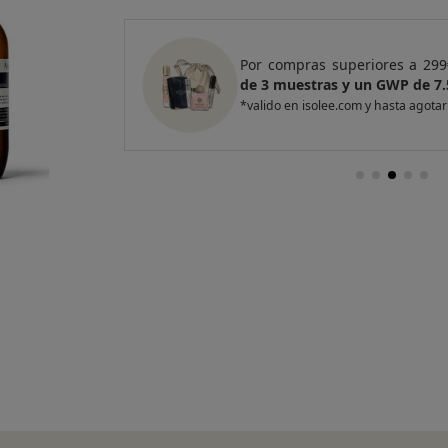
e regalo
un Pack
Por compras superiores a 420
entas
de 4 muestras y 2 GWP de top
*valido en isolee.com y hasta agotar