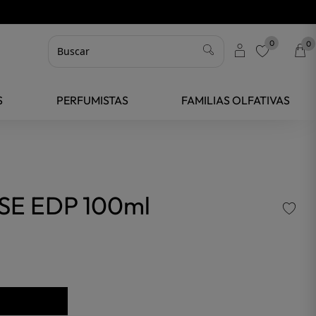
0
0
favorite
S
PERFUMISTAS
FAMILIAS OLFATIVAS
E EDP 100ml