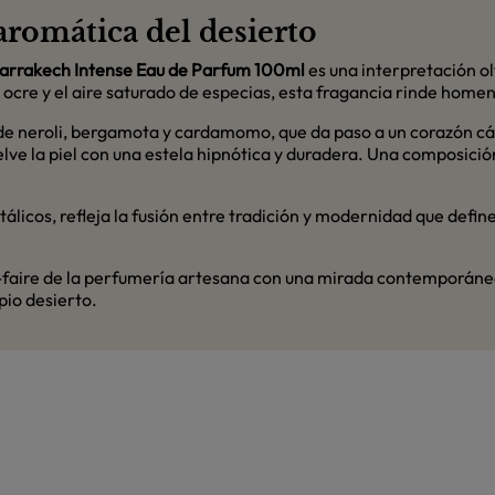
aromática del desierto
arrakech Intense Eau de Parfum 100ml
es una interpretación olf
s ocre y el aire saturado de especias, esta fragancia rinde homen
e neroli, bergamota y cardamomo, que da paso a un corazón cál
elve la piel con una estela hipnótica y duradera. Una composici
álicos, refleja la fusión entre tradición y modernidad que defin
-faire de la perfumería artesana con una mirada contemporánea
pio desierto.