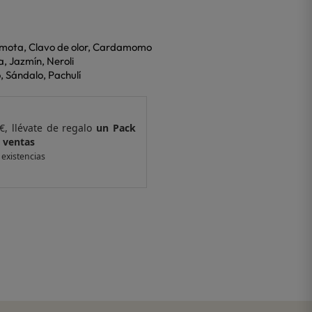
gamota, Clavo de olor, Cardamomo
a, Jazmín, Neroli
, Sándalo, Pachulí
€, llévate de regalo
un Pack
Por compras supe
 ventas
de 6 muestras y 
 existencias
*valido en isolee.com