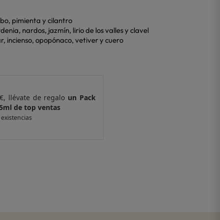
rbo, pimienta y cilantro
nia, nardos, jazmín, lirio de los valles y clavel
, incienso, opopónaco, vetiver y cuero
€, llévate de regalo
un Pack
Por compras supe
 ventas
de 6 muestras y 
 existencias
*valido en isolee.com