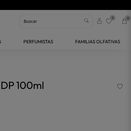
0
0
favorite
S
PERFUMISTAS
FAMILIAS OLFATIVAS
P 100ml