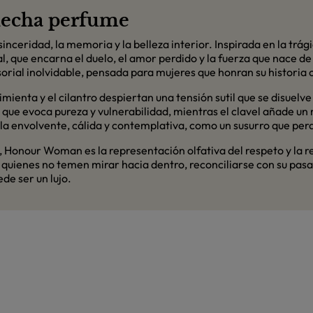
hecha perfume
ceridad, la memoria y la belleza interior. Inspirada en la trág
ue encarna el duelo, el amor perdido y la fuerza que nace de l
ial inolvidable, pensada para mujeres que honran su historia c
mienta y el cilantro despiertan una tensión sutil que se disuelve
a que evoca pureza y vulnerabilidad, mientras el clavel añade un 
a envolvente, cálida y contemplativa, como un susurro que perdu
 Honour Woman es la representación olfativa del respeto y la r
 quienes no temen mirar hacia dentro, reconciliarse con su pas
de ser un lujo.