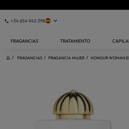
keyboard_arrow_down
+34 654 942 398
FRAGANCIAS
TRATAMIENTO
CAPILA
FRAGANCIAS
FRAGANCIA MUJER
HONOUR WOMAN ED