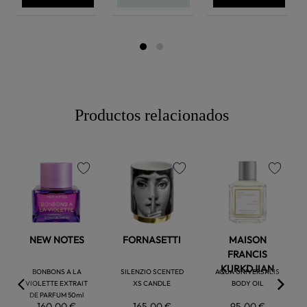
Productos relacionados
favorite
favorite
favorite
NEW NOTES
FORNASETTI
MAISON
FRANCIS
KURKDJIAN
BONBONS A LA
SILENZIO SCENTED
AQUA UNIVERSALIS
VIOLETTE EXTRAIT
XS CANDLE
BODY OIL
DE PARFUM 50ml
160,00 €
165,00 €
95,00 €