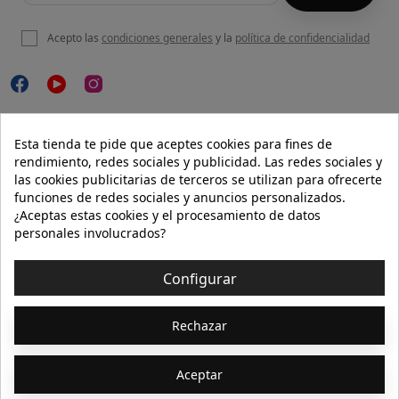
Acepto las
condiciones generales
y la
política de confidencialidad

NUESTRA WEB
Esta tienda te pide que aceptes cookies para fines de
rendimiento, redes sociales y publicidad. Las redes sociales y
las cookies publicitarias de terceros se utilizan para ofrecerte
funciones de redes sociales y anuncios personalizados.

AYUDA
¿Aceptas estas cookies y el procesamiento de datos
personales involucrados?

INFORMACIÓN
Configurar
© 2026 - Isolée · Todos los derechos reservados
Rechazar
Aceptar