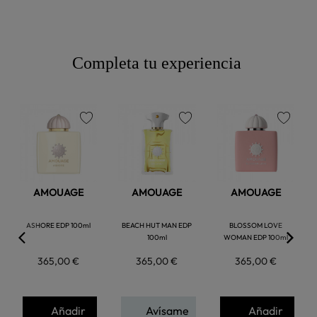
Completa tu experiencia
favorite
favorite
favorite
AMOUAGE
AMOUAGE
AMOUAGE
ASHORE EDP 100ml
BEACH HUT MAN EDP
BLOSSOM LOVE
100ml
WOMAN EDP 100ml
365,00 €
365,00 €
365,00 €
Añadir
Avísame
Añadir