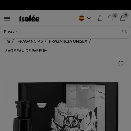
0
0
keyboard_arrow_down

favorite
FRAGANCIAS
FRAGANCIA UNISEX
SAGE EAU DE PARFUM