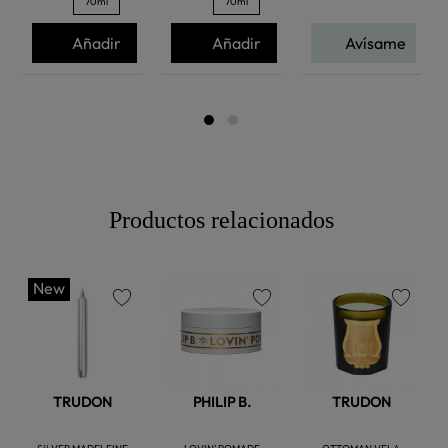
70ml
70ml
Añadir
Añadir
Avísame
Productos relacionados
New
favorite
favorite
favorite
TRUDON
PHILIP B.
TRUDON