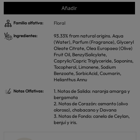
Añadir
Floral
Familia olfativa:
93.33% from natural origins. Aqua
Ingredientes:
(Water), Parfum (Fragrance), Glyceryl
Oleate Citrate, Olea Europaea (Olive)
Fruit Oil, BenzylSalicylate,
Caprylic/Capric Triglyceride, Saponins,
Tocopherol, Limonene, Sodium
Benzoate, SorbicAcid, Coumarin,
Helianthus Annu
1. Notas de Salida: naranja amarga y
Notas Olfativas:
bergamota
2. Notas de Corazón: osmanto (olivo
oloroso), chabacano y Davana
3. Notas de Fondo: canela de Ceylan,
benjuí y iris.