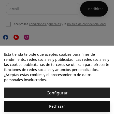
Acepto las
condiciones generales
y la
política de confidencialidad

NUESTRA WEB
Esta tienda te pide que aceptes cookies para fines de
rendimiento, redes sociales y publicidad. Las redes sociales y
las cookies publicitarias de terceros se utilizan para ofrecerte
funciones de redes sociales y anuncios personalizados.

AYUDA
¿Aceptas estas cookies y el procesamiento de datos
personales involucrados?

INFORMACIÓN
Configurar
© 2026 - Isolée · Todos los derechos reservados
Rechazar