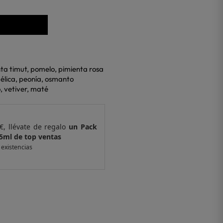
nta timut, pomelo, pimienta rosa
élica, peonía, osmanto
, vetiver, maté
€, llévate de regalo
un Pack
Por compras supe
 ventas
de 6 muestras y 
 existencias
*valido en isolee.com