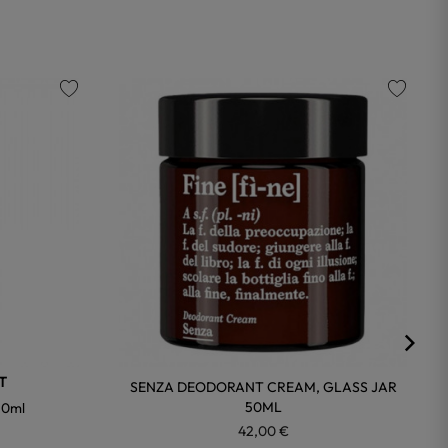
favorite
favorite
T
SENZA DEODORANT CREAM, GLASS JAR
50ML
50ml
42,00 €