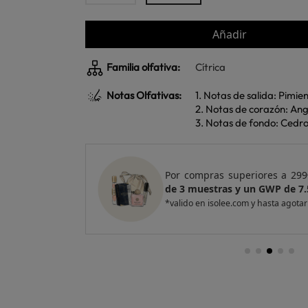
Añadir
Familia olfativa:
Cítrica
Notas Olfativas:
1. Notas de salida: Pimie
2. Notas de corazón: Ang
3. Notas de fondo: Cedro
e regalo
un Pack
Por compras superiores a 420
entas
de 4 muestras y 2 GWP de top
*valido en isolee.com y hasta agotar