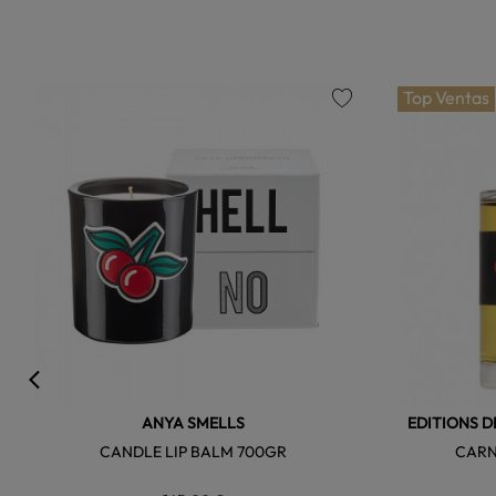
Top Ventas
favorite
ANYA SMELLS
EDITIONS D
CANDLE LIP BALM 700GR
CARN