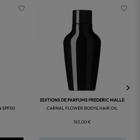
favorite
favorite
EDITIONS DE PARFUMS FREDERIC MALLE
 SPF50
CARNAL FLOWER BODY& HAIR OIL
183,00 €