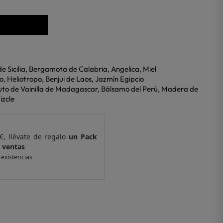
 de Sicilia, Bergamota de Calabria, Angelica, Miel
o, Heliotropo, Benjui de Laos, Jazmín Egipcio
luto de Vainilla de Madagascar, Bálsamo del Perú, Madera de
izcle
€, llévate de regalo
un Pack
Por compras supe
 ventas
de 6 muestras y 
 existencias
*valido en isolee.com