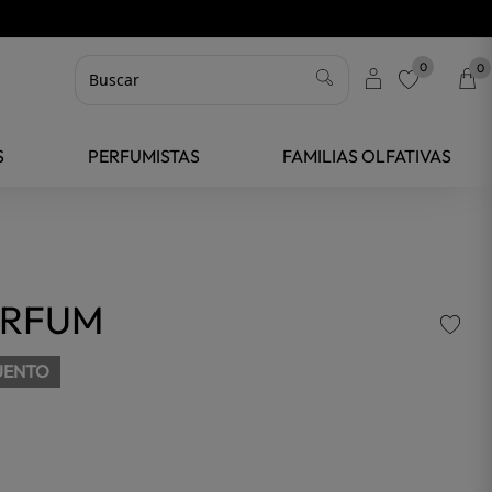
0
0
favorite
S
PERFUMISTAS
FAMILIAS OLFATIVAS
ARFUM
UENTO