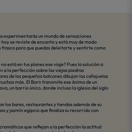
ona experimentarás un mundo de sensaciones
e hoy se reviste de encanto y está muy de moda
un frasco para que puedas deleitarte y sentirte como
o está en tus planes ese viaje? Pues la solución a
n a la perfección sobre las viejas piedras
ores de los pequeños balcones dibujan las callejuelas
 muchos más. El Born transmite ese ánimo de un
a, un barrio único, donde incluso la iglesia del siglo
jan los bares, restaurantes y tiendas además de su
s y jazmín egipcio que finaliza su recorrido con
romáticos que reflejan a la perfección la actitud