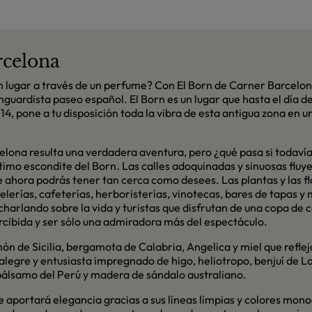
rcelona
n lugar a través de un perfume? Con El Born de Carner Barcel
uardista paseo español. El Born es un lugar que hasta el día d
14, pone a tu disposición toda la vibra de esta antigua zona en 
ona resulta una verdadera aventura, pero ¿qué pasa si todavía n
timo escondite del Born. Las calles adoquinadas y sinuosas fluye
e ahora podrás tener tan cerca como desees. Las plantas y las fl
lerías, cafeterías, herboristerías, vinotecas, bares de tapas y
harlando sobre la vida y turistas que disfrutan de una copa de cav
cibida y ser sólo una admiradora más del espectáculo.
ón de Sicilia, bergamota de Calabria, Angelica y miel que refle
legre y entusiasta impregnado de higo, heliotropo, benjuí de Lao
 bálsamo del Perú y madera de sándalo australiano.
 aportará elegancia gracias a sus líneas limpias y colores monoc