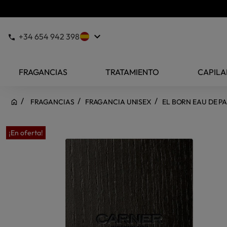
keyboard_arrow_down
+34 654 942 398
FRAGANCIAS
TRATAMIENTO
CAPILA
FRAGANCIAS
FRAGANCIA UNISEX
EL BORN EAU DE P
¡En oferta!