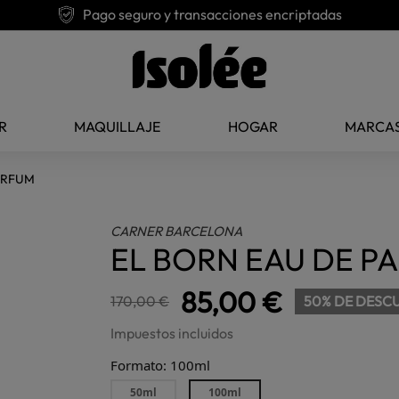
Pago seguro y transacciones encriptadas
R
MAQUILLAJE
HOGAR
MARCA
ARFUM
CARNER BARCELONA
EL BORN EAU DE P
85,00 €
170,00 €
50% DE DESC
Impuestos incluidos
Formato: 100ml
50ml
100ml