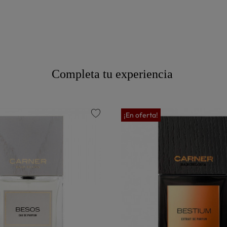
Completa tu experiencia
¡En oferta!
favorite