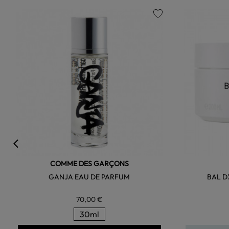
favorite
COMME DES GARÇONS
GANJA EAU DE PARFUM
BAL D
70,00 €
30ml