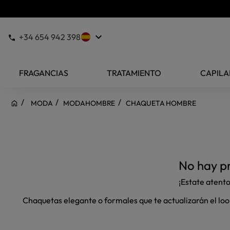
keyboard_arrow_down
+34 654 942 398
FRAGANCIAS
TRATAMIENTO
CAPILA
MODA
MODAHOMBRE
CHAQUETA HOMBRE
No hay pr
¡Estate atent
Chaquetas elegante o formales que te actualizarán el lo