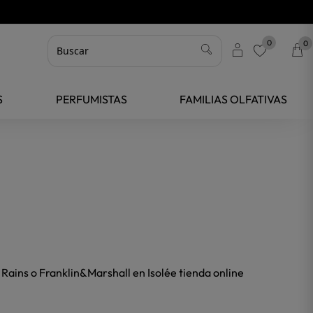
0
0
favorite
S
PERFUMISTAS
FAMILIAS OLFATIVAS
Rains o Franklin&Marshall en Isolée tienda online