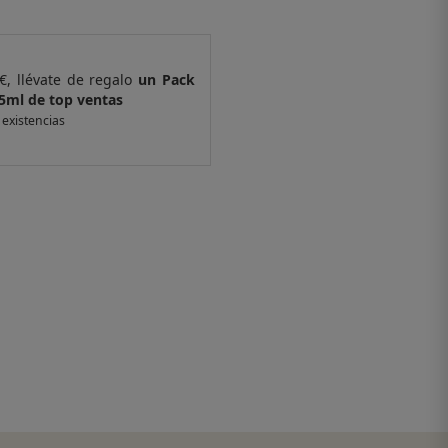
€, llévate de regalo
un Pack
Por compras supe
5ml de top ventas
de 4 muestras y 
 existencias
*valido en isolee.com