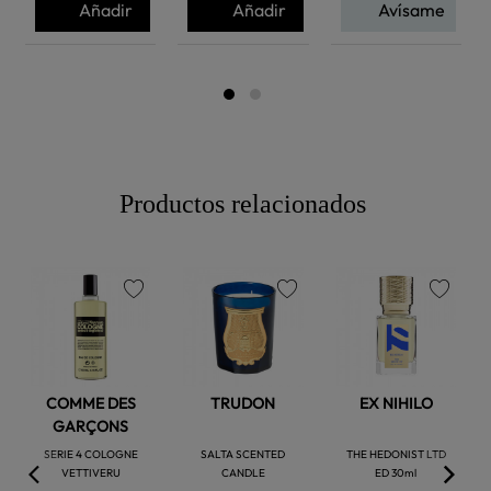
Añadir
Añadir
Avísame
Productos relacionados
favorite
favorite
favorite
COMME DES
TRUDON
EX NIHILO
GARÇONS
SERIE 4 COLOGNE
SALTA SCENTED
THE HEDONIST LTD
VETTIVERU
CANDLE
ED 30ml