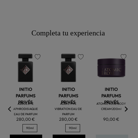
Completa tu experiencia
favorite
favorite
favorite
INITIO
INITIO
INITIO
PARFUMS
PARFUMS
PARFUMS
PRIVÉS
PRIVÉS
PRIVÉS
ABSOLUTE
ADDICTIVE
ATOMIC ROSE BODY
APHRODISIAQUE
VIBRATION EAU DE
CREAM 200ml
EAU DE PARFUM
PARFUM
280,00 €
280,00 €
90,00 €
90ml
90ml