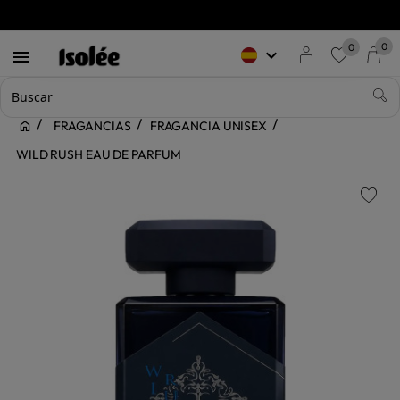
0
0
keyboard_arrow_down

favorite
FRAGANCIAS
FRAGANCIA UNISEX
WILD RUSH EAU DE PARFUM