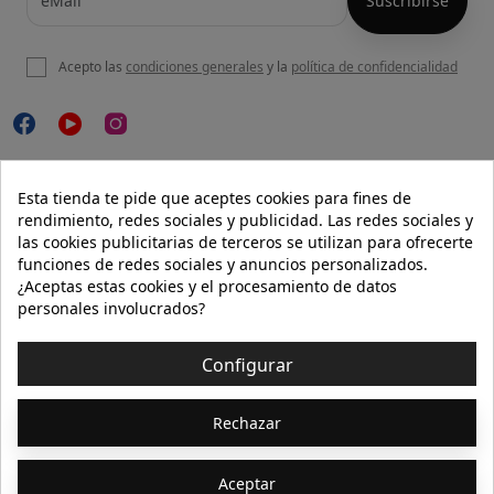
Acepto las
condiciones generales
y la
política de confidencialidad

NUESTRA WEB
Esta tienda te pide que aceptes cookies para fines de
rendimiento, redes sociales y publicidad. Las redes sociales y
las cookies publicitarias de terceros se utilizan para ofrecerte
funciones de redes sociales y anuncios personalizados.

AYUDA
¿Aceptas estas cookies y el procesamiento de datos
personales involucrados?

INFORMACIÓN
Configurar
© 2026 - Isolée · Todos los derechos reservados
Rechazar
Aceptar