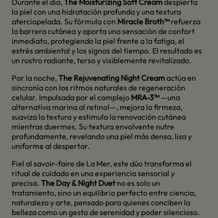
Durante el día,
The Moisturizing Soft Cream
despierta
la piel con una hidratación profunda y una textura
aterciopelada. Su fórmula con
Miracle Broth™
refuerza
la barrera cutánea y aporta una sensación de confort
inmediato, protegiendo la piel frente a la fatiga, el
estrés ambiental y los signos del tiempo. El resultado es
un rostro radiante, terso y visiblemente revitalizado.
Por la noche,
The Rejuvenating Night Cream
actúa en
sincronía con los ritmos naturales de regeneración
celular. Impulsada por el complejo
MRA-3™
—una
alternativa marina al retinol—, mejora la firmeza,
suaviza la textura y estimula la renovación cutánea
mientras duermes. Su textura envolvente nutre
profundamente, revelando una piel más densa, lisa y
uniforme al despertar.
Fiel al savoir-faire de La Mer, este dúo transforma el
ritual de cuidado en una experiencia sensorial y
precisa.
The Day & Night Duet
no es solo un
tratamiento, sino un equilibrio perfecto entre ciencia,
naturaleza y arte, pensado para quienes conciben la
belleza como un gesto de serenidad y poder silencioso.