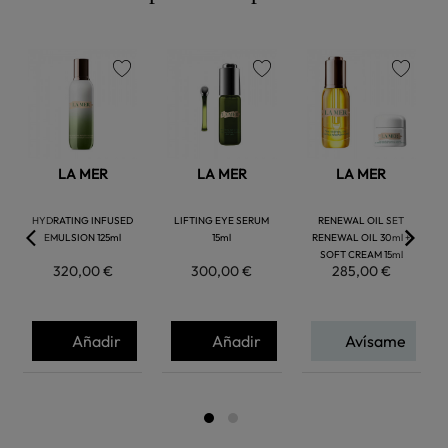
favorite
favorite
favorite
LA MER
LA MER
LA MER
HYDRATING INFUSED
LIFTING EYE SERUM
RENEWAL OIL SET
EMULSION 125ml
15ml
RENEWAL OIL 30ml +
SOFT CREAM 15ml
320,00 €
300,00 €
285,00 €
Añadir
Añadir
Avísame