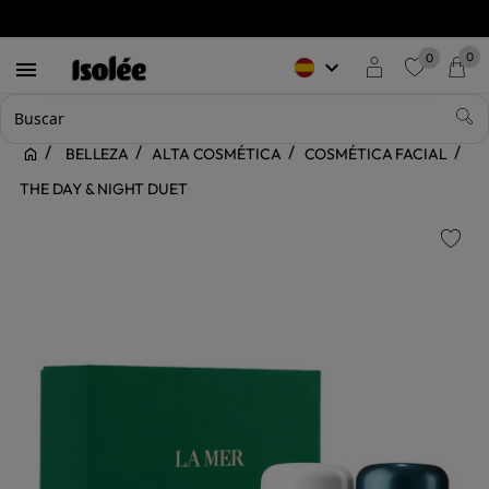
0
0
keyboard_arrow_down

favorite
BELLEZA
ALTA COSMÉTICA
COSMÉTICA FACIAL
THE DAY & NIGHT DUET