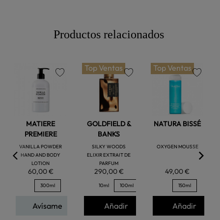
Productos relacionados
Top Ventas
Top Ventas
favorite
favorite
favorite
MATIERE
GOLDFIELD &
NATURA BISSÉ
PREMIERE
BANKS
VANILLA POWDER
SILKY WOODS
OXYGEN MOUSSE
HAND AND BODY
ELIXIR EXTRAIT DE
LOTION
PARFUM
60,00 €
290,00 €
49,00 €
300ml
10ml
100ml
150ml
Avísame
Añadir
Añadir