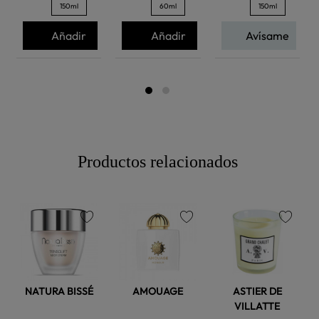
150ml
60ml
150ml
Añadir
Añadir
Avísame
Productos relacionados
favorite
favorite
favorite
NATURA BISSÉ
AMOUAGE
ASTIER DE
VILLATTE