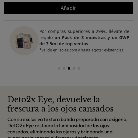
Añadir
r compras superiores a 299€, llévate de
Por c
galo
un Pack de 3 muestras y un GWP
regal
 7.5ml de top ventas
top v
lido en isolee.com y hasta agotar existencias
*valido
Deto2x Eye, devuelve la
frescura a los ojos cansados
Con su exclusiva textura batida preparada con oxígeno,
DetO2x Eye restaura la luminosidad de los ojos
cansados, eliminando las ojeras y brindando una
experiencia sensorial fresca y vigorizante.