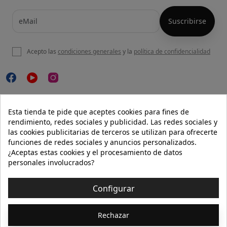
Acepto las
condiciones generales
y la
política de confidencialidad

NUESTRA WEB
Esta tienda te pide que aceptes cookies para fines de
rendimiento, redes sociales y publicidad. Las redes sociales y
las cookies publicitarias de terceros se utilizan para ofrecerte
funciones de redes sociales y anuncios personalizados.

AYUDA
¿Aceptas estas cookies y el procesamiento de datos
personales involucrados?

INFORMACIÓN
Configurar
© 2026 - Isolée · Todos los derechos reservados
Rechazar