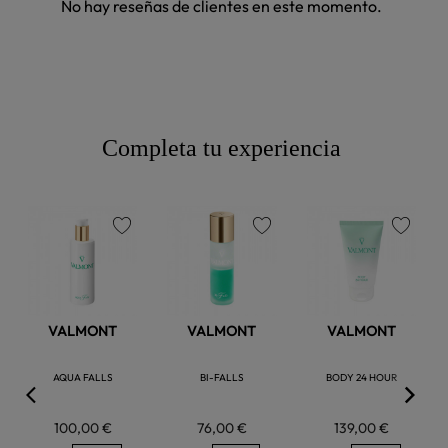
No hay reseñas de clientes en este momento.
Completa tu experiencia
favorite
favorite
favorite
VALMONT
VALMONT
VALMONT
AQUA FALLS
BI-FALLS
BODY 24 HOUR
100,00 €
76,00 €
139,00 €