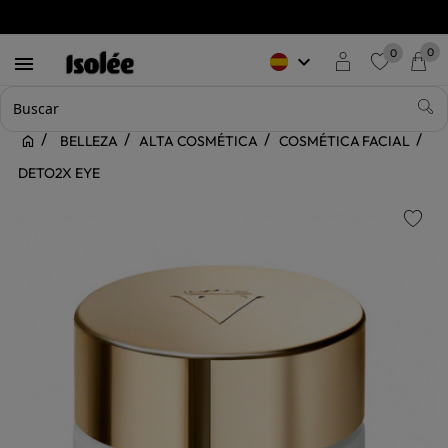
0
0
keyboard_arrow_down

favorite
BELLEZA
ALTA COSMÉTICA
COSMÉTICA FACIAL
DETO2X EYE