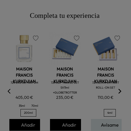
Completa tu experiencia
favorite
favorite
favorite
MAISON
MAISON
MAISON
FRANCIS
FRANCIS
FRANCIS
KURKDJIAN
KURKDJIAN
KURKDJIAN
724 EAU DE PARFUM
724 EDP TRAVEL SET
724 ELIXIR EXTRAIT
5X11ml
ROLL-ON SET
+GLOBETROTTER
405,00 €
235,00 €
110,00 €
35ml
70ml
200ml
4ml
Añadir
Añadir
Avísame