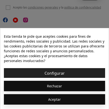
Acepto las
condiciones generales
y la
política de confidencialidad

NUESTRA WEB
Esta tienda te pide que aceptes cookies para fines de
rendimiento, redes sociales y publicidad. Las redes sociales y
las cookies publicitarias de terceros se utilizan para ofrecerte
funciones de redes sociales y anuncios personalizados.

AYUDA
¿Aceptas estas cookies y el procesamiento de datos
personales involucrados?

INFORMACIÓN
Configurar
© 2026 - Isolée · Todos los derechos reservados
Rechazar
Aceptar