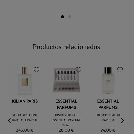
Productos relacionados
favorite
favorite
favorite
KILIAN PARIS
ESSENTIAL
ESSENTIAL
PARFUMS
PARFUMS
GOOD GIRL GONE
DISCOVERY SET
THE MUSC EAU DE
BAD EAU FRAICHE
ESSENTIAL PARFUMS
PARFUM
11x2ml
245,00 €
28,00 €
94,00 €