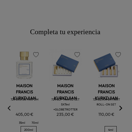
Completa tu experiencia
favorite
favorite
favorite
MAISON
MAISON
MAISON
FRANCIS
FRANCIS
FRANCIS
KURKDJIAN
KURKDJIAN
KURKDJIAN
724 EAU DE PARFUM
724 EDP TRAVEL SET
724 ELIXIR EXTRAIT
5X11ml
ROLL-ON SET
+GLOBETROTTER
405,00 €
235,00 €
110,00 €
35ml
70ml
200ml
4ml