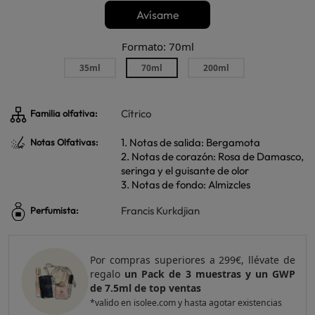
Avísame
Formato: 70ml
35ml
70ml
200ml
Cítrico
Familia olfativa:
1. Notas de salida: Bergamota
Notas Olfativas:
2. Notas de corazón: Rosa de Damasco,
seringa y el guisante de olor
3. Notas de fondo: Almizcles
Francis Kurkdjian
Perfumista:
 de
Por compras superiores a 420€, llévate de
GWP
regalo
un Pack de 4 muestras y 2 GWP de
top ventas
*valido en isolee.com y hasta agotar existencias