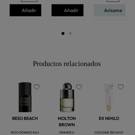
Añadir
Añadir
Avísame
Productos relacionados
favorite
favorite
favorite
BESO BEACH
MOLTON
EX NIHILO
BROWN
BESO DORADO EAU
ORANGE &
COLOGNE 352 HAND