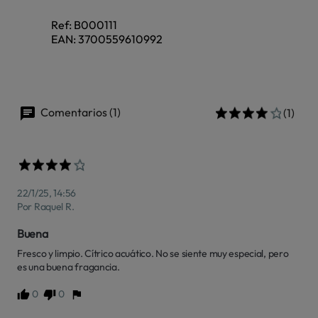
Ref:
B000111
EAN:
3700559610992
Comentarios (1)
(1)
22/1/25, 14:56
Por Raquel R.
Buena
Fresco y limpio. Cítrico acuático. No se siente muy especial, pero 
es una buena fragancia.
0
0