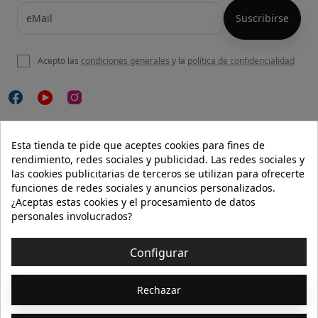
Acepto las
condiciones generales
y la
política de confidencialidad

NUESTRA WEB
Esta tienda te pide que aceptes cookies para fines de
rendimiento, redes sociales y publicidad. Las redes sociales y
las cookies publicitarias de terceros se utilizan para ofrecerte
funciones de redes sociales y anuncios personalizados.

AYUDA
¿Aceptas estas cookies y el procesamiento de datos
personales involucrados?

INFORMACIÓN
Configurar
© 2026 - Isolée · Todos los derechos reservados
Rechazar