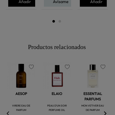
Añadir
Avísame
Añadir
Productos relacionados
favorite
favorite
favorite
AESOP
ELAIO
ESSENTIAL
PARFUMS
VIRERE EAU DE
PEAU D'UN SOIR
MON VETIVER EAU
PARFUM
PERFUME OIL
DE PARFUM