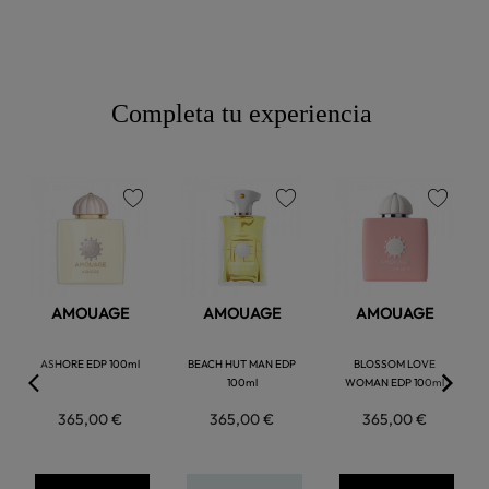
Completa tu experiencia
favorite
favorite
favorite
AMOUAGE
AMOUAGE
AMOUAGE
ASHORE EDP 100ml
BEACH HUT MAN EDP
BLOSSOM LOVE
100ml
WOMAN EDP 100ml
365,00 €
365,00 €
365,00 €