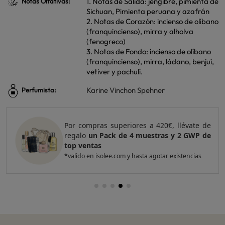
1. Notas de Salida: jengibre, pimienta de
Notas Olfativas:
Sichuan, Pimienta peruana y azafrán
2. Notas de Corazón: incienso de olíbano
(franquincienso), mirra y alholva
(fenogreco)
3. Notas de Fondo: incienso de olíbano
(franquincienso), mirra, ládano, benjuí,
vetiver y pachulí.
Karine Vinchon Spehner
Perfumista:
Por compras superiores a 420€, llévate de
regalo
un Pack de 4 muestras y 2 GWP de
top ventas
*valido en isolee.com y hasta agotar existencias