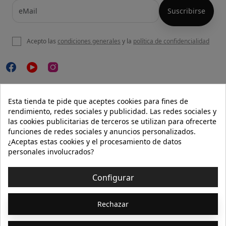
Acepto las
condiciones generales
y la
política de confidencialidad

NUESTRA WEB
Esta tienda te pide que aceptes cookies para fines de
rendimiento, redes sociales y publicidad. Las redes sociales y
las cookies publicitarias de terceros se utilizan para ofrecerte
funciones de redes sociales y anuncios personalizados.

AYUDA
¿Aceptas estas cookies y el procesamiento de datos
personales involucrados?

INFORMACIÓN
Configurar
© 2026 - Isolée · Todos los derechos reservados
Rechazar