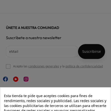
ÚNETE A NUESTRA COMUNIDAD
Suscríbete a nuestra newsletter
Acepto las
condiciones generales
y la
política de confidencialidad

NUESTRA WEB
Esta tienda te pide que aceptes cookies para fines de
rendimiento, redes sociales y publicidad. Las redes sociales y
las cookies publicitarias de terceros se utilizan para ofrecerte
funciones de redes sociales y anuncios personalizados.