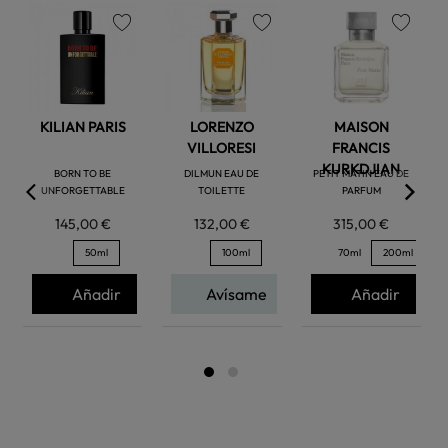
favorite
favorite
favorite
KILIAN PARIS
LORENZO
MAISON
VILLORESI
FRANCIS
KURKDJIAN
BORN TO BE
DILMUN EAU DE
PETIT MATIN EAU DE
UNFORGETTABLE
TOILETTE
PARFUM
145,00 €
132,00 €
315,00 €
50ml
100ml
70ml
200ml
Añadir
Avísame
Añadir