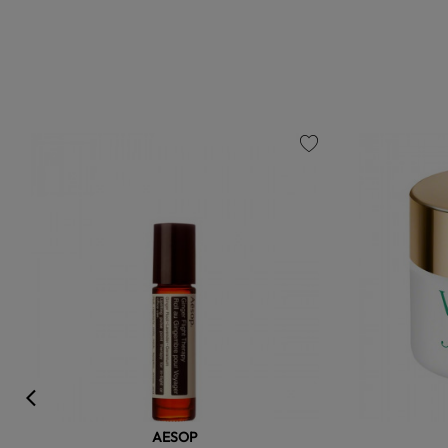
favorite
AESOP