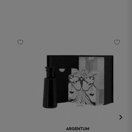
favorite
favorite
ARGENTUM