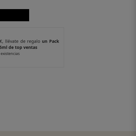
€, llévate de regalo
un Pack
Por compras supe
5ml de top ventas
de 4 muestras y 
 existencias
*valido en isolee.com