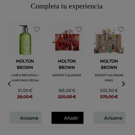
Completa tu experiencia
favorite
favorite
favorite
MOLTON
MOLTON
MOLTON
BROWN
BROWN
BROWN
LIME & PATCHOULI
ADVENT CALENDAR
ADVENT CALENDAR
HAND WASH 300ml
XMAS
21,00 €
165,00 €
202,50 €
28,00 €
220,00 €
270,00 €
Avísame
Añadir
Avísame