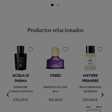
Productos relacionados
favorite
favorite
favorite
ACQUA DI
CREED
MATIERE
PARMA
PREMIERE
SIGNATURE
QUEEN OF SILK EDP
BOIS D'EBENE EAU
SANDALO EDP 100ml
30ml
DE PARFUM
270,00 €
165,00 €
250,00 €
6ml
50ml