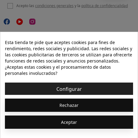
Acepto las
condiciones generales
y la
política de confidencialidad

NUESTRA WEB
Esta tienda te pide que aceptes cookies para fines de
rendimiento, redes sociales y publicidad. Las redes sociales y
las cookies publicitarias de terceros se utilizan para ofrecerte
funciones de redes sociales y anuncios personalizados.

AYUDA
¿Aceptas estas cookies y el procesamiento de datos
personales involucrados?

INFORMACIÓN
Configurar
© 2026 - Isolée · Todos los derechos reservados
Rechazar
Aceptar