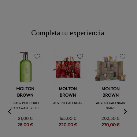
Completa tu experiencia
favorite
favorite
favorite
MOLTON
MOLTON
MOLTON
BROWN
BROWN
BROWN
LIME & PATCHOULI
ADVENT CALENDAR
ADVENT CALENDAR
HAND WASH 300ml
XMAS
21,00 €
165,00 €
202,50 €
28,00 €
220,00 €
270,00 €