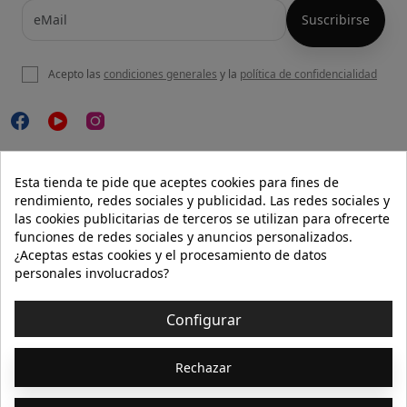
Acepto las
condiciones generales
y la
política de confidencialidad

NUESTRA WEB
Esta tienda te pide que aceptes cookies para fines de
rendimiento, redes sociales y publicidad. Las redes sociales y
las cookies publicitarias de terceros se utilizan para ofrecerte
funciones de redes sociales y anuncios personalizados.

AYUDA
¿Aceptas estas cookies y el procesamiento de datos
personales involucrados?

INFORMACIÓN
Configurar
© 2026 - Isolée · Todos los derechos reservados
Rechazar