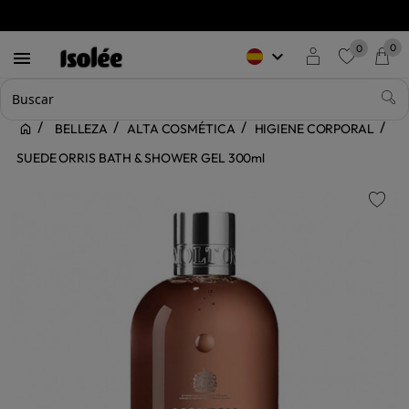
0
0
keyboard_arrow_down

favorite
BELLEZA
ALTA COSMÉTICA
HIGIENE CORPORAL
SUEDE ORRIS BATH & SHOWER GEL 300ml