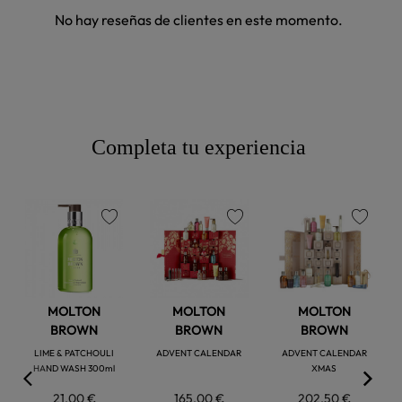
No hay reseñas de clientes en este momento.
Completa tu experiencia
favorite
favorite
favorite
MOLTON
MOLTON
MOLTON
BROWN
BROWN
BROWN
LIME & PATCHOULI
ADVENT CALENDAR
ADVENT CALENDAR
HAND WASH 300ml
XMAS
21,00 €
165,00 €
202,50 €