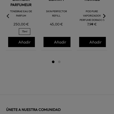
PARFUMEUR
TENEBRAE EAU DE
SKIN PERFECTOR
POD PURE
PARFUM
REFILL
VAPORIZADOR
PERFUME DORADO 5
250,00 €
45,00 €
7,99 €
Ml
75ml
Añadir
Añadir
Añadir
ÚNETE A NUESTRA COMUNIDAD