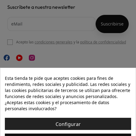
Suscríbete a nuestra newsletter
Acepto las
condiciones generales
y la
política de confidencialidad

NUESTRA WEB
Esta tienda te pide que aceptes cookies para fines de
rendimiento, redes sociales y publicidad. Las redes sociales y
las cookies publicitarias de terceros se utilizan para ofrecerte
funciones de redes sociales y anuncios personalizados.

AYUDA
¿Aceptas estas cookies y el procesamiento de datos
personales involucrados?

INFORMACIÓN
Configurar
© 2026 - Isolée · Todos los derechos reservados