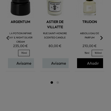
favorite
favorite
favorite
ARGENTUM
ASTIER DE
TRUDON
VILLATTE
LA POTION INFINIE
RUE SAINT-HONORE
ABSOLU EAU DE
DAY & NIGHT SILVER
SCENTED CANDLE
PARFUM
CREAM
235,00 €
80,00 €
210,00 €
70ml
15ml
100ml
Avísame
Avísame
Añadir