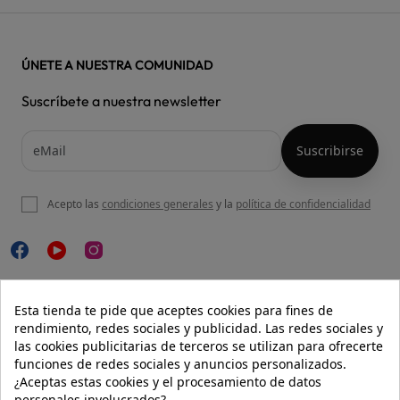
ÚNETE A NUESTRA COMUNIDAD
Suscríbete a nuestra newsletter
Acepto las
condiciones generales
y la
política de confidencialidad

NUESTRA WEB
Esta tienda te pide que aceptes cookies para fines de
rendimiento, redes sociales y publicidad. Las redes sociales y
las cookies publicitarias de terceros se utilizan para ofrecerte
funciones de redes sociales y anuncios personalizados.

AYUDA
¿Aceptas estas cookies y el procesamiento de datos
personales involucrados?