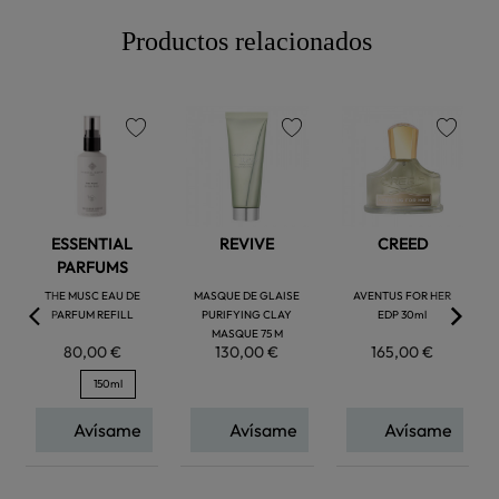
Productos relacionados
favorite
favorite
favorite
ESSENTIAL
REVIVE
CREED
PARFUMS
THE MUSC EAU DE
MASQUE DE GLAISE
AVENTUS FOR HER
PARFUM REFILL
PURIFYING CLAY
EDP 30ml
MASQUE 75 M
80,00 €
130,00 €
165,00 €
150ml
Avísame
Avísame
Avísame