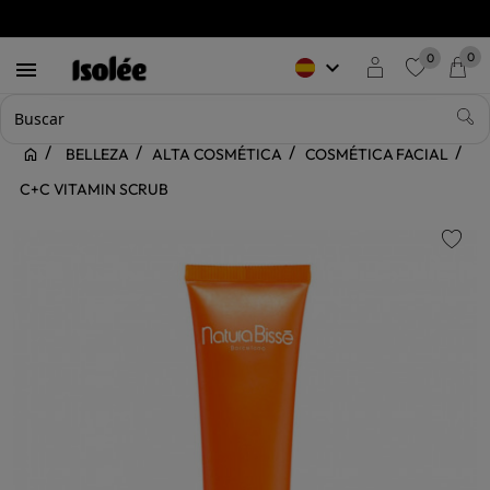
0
0
keyboard_arrow_down

favorite
BELLEZA
ALTA COSMÉTICA
COSMÉTICA FACIAL
C+C VITAMIN SCRUB