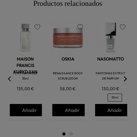
Productos relacionados
favorite
favorite
favorite
MAISON
OSKIA
NASOMATTO
FRANCIS
KURKDJIAN
PETIT MATIN EDP
RENAISSANCE BODY
FANTOMAS EXTRAIT
35ml
SCRUB 220GR
DE PARFUM
135,00 €
58,00 €
130,00 €
30ml
Añadir
Añadir
Añadir