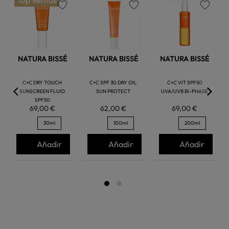
Top Ventas
favorite
favorite
favorite
NATURA BISSÉ
NATURA BISSÉ
NATURA BISSÉ
C+C DRY TOUCH
C+C SPF 30 DRY OIL
C+C VIT SPF50
SUNSCREEN FLUID
SUN PROTECT
UVA/UVB BI-PHASE
SPF50
69,00 €
62,00 €
69,00 €
30ml
100ml
200ml
Añadir
Añadir
Añadir