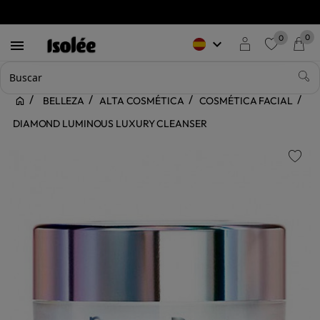
0
0
keyboard_arrow_down

favorite
BELLEZA
ALTA COSMÉTICA
COSMÉTICA FACIAL
DIAMOND LUMINOUS LUXURY CLEANSER