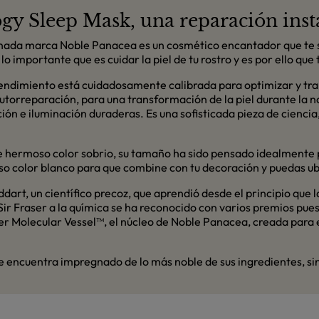
gy Sleep Mask, una reparación inst
inada marca Noble Panacea es un cosmético encantador que te s
o importante que es cuidar la piel de tu rostro y es por ello que 
endimiento está cuidadosamente calibrada para optimizar y traba
utorreparación, para una transformación de la piel durante la 
ión e iluminación duraderas. Es una sofisticada pieza de ciencia
 hermoso color sobrio, su tamaño ha sido pensado idealmente pa
 color blanco para que combine con tu decoración y puedas ubi
dart, un científico precoz, que aprendió desde el principio que l
Sir Fraser a la química se ha reconocido con varios premios pue
per Molecular Vessel™, el núcleo de Noble Panacea, creada para
e encuentra impregnado de lo más noble de sus ingredientes, si