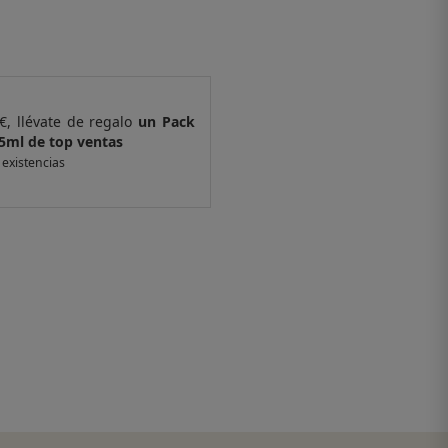
€, llévate de regalo
un Pack
Por compras supe
5ml de top ventas
de 4 muestras y 
 existencias
*valido en isolee.com