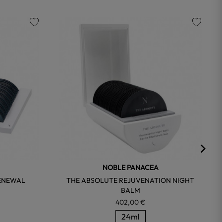
favorite
favorite
NOBLE PANACEA
RENEWAL
THE ABSOLUTE REJUVENATION NIGHT
BALM
402,00 €
24ml