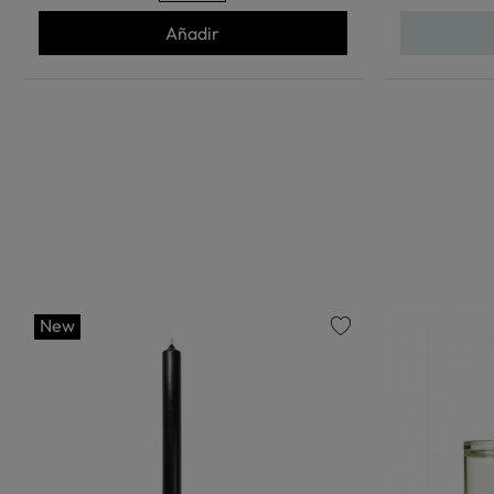
Añadir
New
favorite